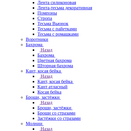
Лента силиконовая
Лента-тесьма декоративная
Помпоны
Стропа
Тесьма Вьюнок
Тесьма с пайетками
Тесьма с ромашками
Воротники
Бахрома
Назад
Бахрома
Цветная бахрома
Шторная бахрома
Кант, косая бейка
Назад
Кант, косая бейка
Кант атласный
Косая бейка
Броши, застёжки
Назад
Броши, застёжки
Броши со стразами
Застёжки со стразами
Молнии
Назад