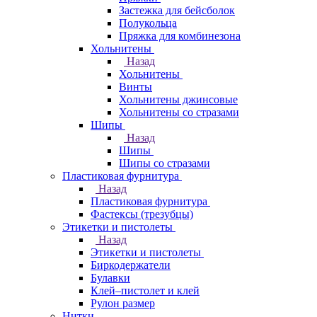
Застежка для бейсболок
Полукольца
Пряжка для комбинезона
Хольнитены
Назад
Хольнитены
Винты
Хольнитены джинсовые
Хольнитены со стразами
Шипы
Назад
Шипы
Шипы со стразами
Пластиковая фурнитура
Назад
Пластиковая фурнитура
Фастексы (трезубцы)
Этикетки и пистолеты
Назад
Этикетки и пистолеты
Биркодержатели
Булавки
Клей–пистолет и клей
Рулон размер
Нитки