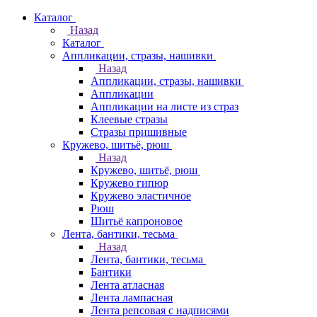
Каталог
Назад
Каталог
Аппликации, стразы, нашивки
Назад
Аппликации, стразы, нашивки
Аппликации
Аппликации на листе из страз
Клеевые стразы
Стразы пришивные
Кружево, шитьё, рюш
Назад
Кружево, шитьё, рюш
Кружево гипюр
Кружево эластичное
Рюш
Шитьё капроновое
Лента, бантики, тесьма
Назад
Лента, бантики, тесьма
Бантики
Лента атласная
Лента лампасная
Лента репсовая с надписями