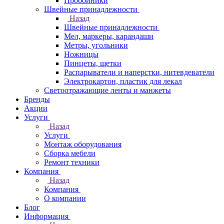
Пробойники
Швейные принадлежности
Назад
Швейные принадлежности
Мел, маркеры, карандаши
Метры, угольники
Ножницы
Пинцеты, щетки
Распарыватели и наперстки, нитевдеватели
Электрокартон, пластик для лекал
Светоотражающие ленты и манжеты
Бренды
Акции
Услуги
Назад
Услуги
Монтаж оборудования
Сборка мебели
Ремонт техники
Компания
Назад
Компания
О компании
Блог
Информация