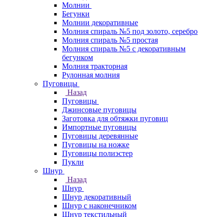
Молнии
Бегунки
Молнии декоративные
Молния спираль №5 под золото, серебро
Молния спираль №5 простая
Молния спираль №5 с декоративным
бегунком
Молния тракторная
Рулонная молния
Пуговицы
Назад
Пуговицы
Джинсовые пуговицы
Заготовка для обтяжки пуговиц
Импортные пуговицы
Пуговицы деревянные
Пуговицы на ножке
Пуговицы полиэстер
Пукли
Шнур
Назад
Шнур
Шнур декоративный
Шнур с наконечником
Шнур текстильный