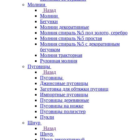
Молнии
Назад
Молнии
Бегунки
Молнии декоративные
Молния спираль №5 под золото, серебро
Молния спираль №5 простая
Молния спираль №5 с декоративным
бегунком
Молния тракторная
Рулонная молния
Пуговицы
Назад
Пуговицы
Джинсовые пуговицы
Заготовка для обтяжки пуговиц
Импортные пуговицы
Пуговицы деревянные
Пуговицы на ножке
Пуговицы полиэстер
Пукли
Шнур
Назад
Шнур
Шнур декоративный