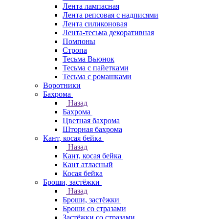
Лента лампасная
Лента репсовая с надписями
Лента силиконовая
Лента-тесьма декоративная
Помпоны
Стропа
Тесьма Вьюнок
Тесьма с пайетками
Тесьма с ромашками
Воротники
Бахрома
Назад
Бахрома
Цветная бахрома
Шторная бахрома
Кант, косая бейка
Назад
Кант, косая бейка
Кант атласный
Косая бейка
Броши, застёжки
Назад
Броши, застёжки
Броши со стразами
Застёжки со стразами