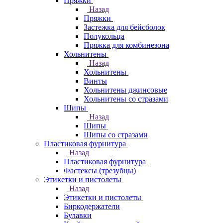
Пряжки
Назад
Пряжки
Застежка для бейсболок
Полукольца
Пряжка для комбинезона
Хольнитены
Назад
Хольнитены
Винты
Хольнитены джинсовые
Хольнитены со стразами
Шипы
Назад
Шипы
Шипы со стразами
Пластиковая фурнитура
Назад
Пластиковая фурнитура
Фастексы (трезубцы)
Этикетки и пистолеты
Назад
Этикетки и пистолеты
Биркодержатели
Булавки