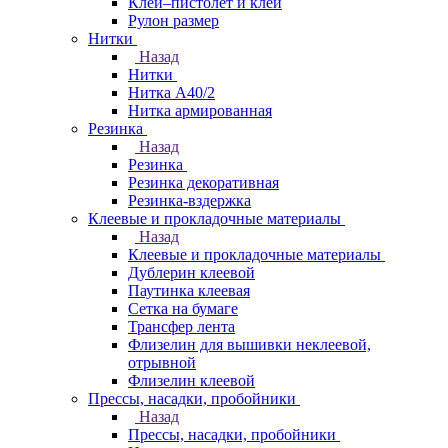
Клей–пистолет и клей
Рулон размер
Нитки
Назад
Нитки
Нитка А40/2
Нитка армированная
Резинка
Назад
Резинка
Резинка декоративная
Резинка-вздержка
Клеевые и прокладочные материалы
Назад
Клеевые и прокладочные материалы
Дублерин клеевой
Паутинка клеевая
Сетка на бумаге
Трансфер лента
Флизелин для вышивки неклеевой,
отрывной
Флизелин клеевой
Прессы, насадки, пробойники
Назад
Прессы, насадки, пробойники