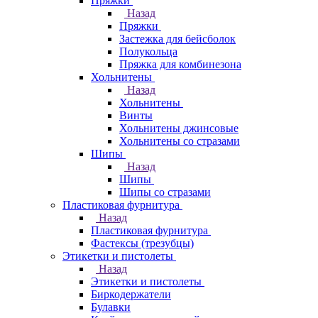
Пряжки
Назад
Пряжки
Застежка для бейсболок
Полукольца
Пряжка для комбинезона
Хольнитены
Назад
Хольнитены
Винты
Хольнитены джинсовые
Хольнитены со стразами
Шипы
Назад
Шипы
Шипы со стразами
Пластиковая фурнитура
Назад
Пластиковая фурнитура
Фастексы (трезубцы)
Этикетки и пистолеты
Назад
Этикетки и пистолеты
Биркодержатели
Булавки