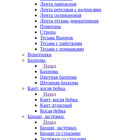
Лента лампасная
Лента репсовая с надписями
Лента силиконовая
Лента-тесьма декоративная
Помпоны
Стропа
Тесьма Вьюнок
Тесьма с пайетками
Тесьма с ромашками
Воротники
Бахрома
Назад
Бахрома
Цветная бахрома
Шторная бахрома
Кант, косая бейка
Назад
Кант, косая бейка
Кант атласный
Косая бейка
Броши, застёжки
Назад
Броши, застёжки
Броши со стразами
Застёжки со стразами