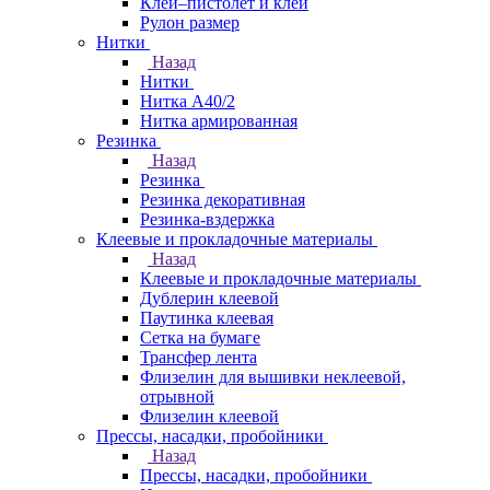
Клей–пистолет и клей
Рулон размер
Нитки
Назад
Нитки
Нитка А40/2
Нитка армированная
Резинка
Назад
Резинка
Резинка декоративная
Резинка-вздержка
Клеевые и прокладочные материалы
Назад
Клеевые и прокладочные материалы
Дублерин клеевой
Паутинка клеевая
Сетка на бумаге
Трансфер лента
Флизелин для вышивки неклеевой,
отрывной
Флизелин клеевой
Прессы, насадки, пробойники
Назад
Прессы, насадки, пробойники