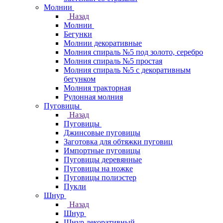
Молнии
Назад
Молнии
Бегунки
Молнии декоративные
Молния спираль №5 под золото, серебро
Молния спираль №5 простая
Молния спираль №5 с декоративным
бегунком
Молния тракторная
Рулонная молния
Пуговицы
Назад
Пуговицы
Джинсовые пуговицы
Заготовка для обтяжки пуговиц
Импортные пуговицы
Пуговицы деревянные
Пуговицы на ножке
Пуговицы полиэстер
Пукли
Шнур
Назад
Шнур
Шнур декоративный