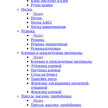
Клей–пистолет и клей
Рулон размер
Нитки
Назад
Нитки
Нитка А40/2
Нитка армированная
Резинка
Назад
Резинка
Резинка декоративная
Резинка-вздержка
Клеевые и прокладочные материалы
Назад
Клеевые и прокладочные материалы
Дублерин клеевой
Паутинка клеевая
Сетка на бумаге
Трансфер лента
Флизелин для вышивки неклеевой,
отрывной
Флизелин клеевой
Прессы, насадки, пробойники
Назад
Прессы, насадки, пробойники