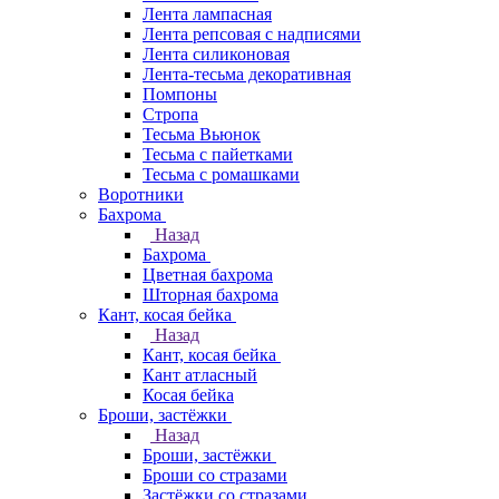
Лента лампасная
Лента репсовая с надписями
Лента силиконовая
Лента-тесьма декоративная
Помпоны
Стропа
Тесьма Вьюнок
Тесьма с пайетками
Тесьма с ромашками
Воротники
Бахрома
Назад
Бахрома
Цветная бахрома
Шторная бахрома
Кант, косая бейка
Назад
Кант, косая бейка
Кант атласный
Косая бейка
Броши, застёжки
Назад
Броши, застёжки
Броши со стразами
Застёжки со стразами