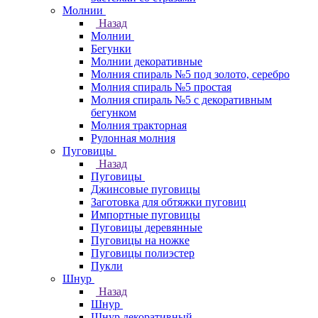
Молнии
Назад
Молнии
Бегунки
Молнии декоративные
Молния спираль №5 под золото, серебро
Молния спираль №5 простая
Молния спираль №5 с декоративным
бегунком
Молния тракторная
Рулонная молния
Пуговицы
Назад
Пуговицы
Джинсовые пуговицы
Заготовка для обтяжки пуговиц
Импортные пуговицы
Пуговицы деревянные
Пуговицы на ножке
Пуговицы полиэстер
Пукли
Шнур
Назад
Шнур
Шнур декоративный