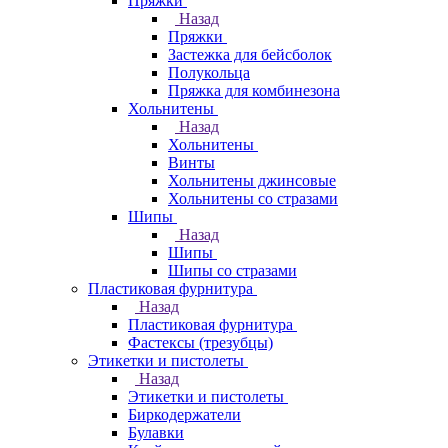
Пряжки
Назад
Пряжки
Застежка для бейсболок
Полукольца
Пряжка для комбинезона
Хольнитены
Назад
Хольнитены
Винты
Хольнитены джинсовые
Хольнитены со стразами
Шипы
Назад
Шипы
Шипы со стразами
Пластиковая фурнитура
Назад
Пластиковая фурнитура
Фастексы (трезубцы)
Этикетки и пистолеты
Назад
Этикетки и пистолеты
Биркодержатели
Булавки