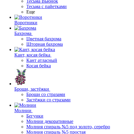
Тесьма Вьюнок
Тесьма с пайетками
Еще
Воротники
Бахрома
Цветная бахрома
Шторная бахрома
Кант, косая бейка
Кант атласный
Косая бейка
Броши, застёжки
Броши со стразами
Застёжки со стразами
Молнии
Бегунки
Молнии декоративные
Молния спираль №5 под золото, серебро
Молния спираль №5 простая