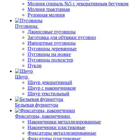
Молния спираль №5 с декоративным бегунком
Молния тракторная
Рулонная молния
Пуговицы
Джинсовые пуговицы
Заготовка для обтяжки пуговиц
Импортные пуговицы
Пуговицы деревянные
Пуговицы на ножке
Пуговицы полиэстер
Пукли
Шнур
Шнур декоративный
Шнур с наконечником
Шнур текстильный
Бельевая фурнитура
Фиксаторы, наконечники
Наконечники металлизированные
Наконечники пластиковые
Фиксаторы металлизированные
Фиксаторы пластиковые