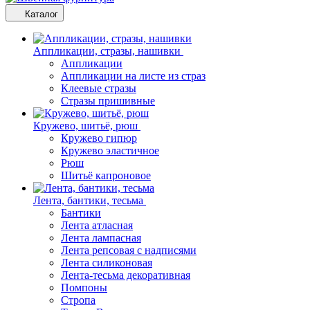
Каталог
Аппликации, стразы, нашивки
Аппликации
Аппликации на листе из страз
Клеевые стразы
Стразы пришивные
Кружево, шитьё, рюш
Кружево гипюр
Кружево эластичное
Рюш
Шитьё капроновое
Лента, бантики, тесьма
Бантики
Лента атласная
Лента лампасная
Лента репсовая с надписями
Лента силиконовая
Лента-тесьма декоративная
Помпоны
Стропа