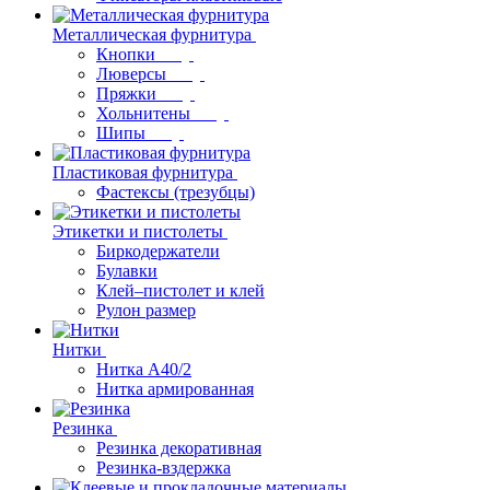
Металлическая фурнитура
Кнопки
Люверсы
Пряжки
Хольнитены
Шипы
Пластиковая фурнитура
Фастексы (трезубцы)
Этикетки и пистолеты
Биркодержатели
Булавки
Клей–пистолет и клей
Рулон размер
Нитки
Нитка А40/2
Нитка армированная
Резинка
Резинка декоративная
Резинка-вздержка