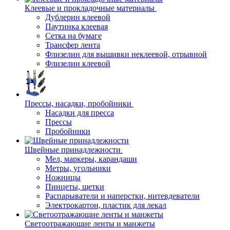
Клеевые и прокладочные материалы
Дублерин клеевой
Паутинка клеевая
Сетка на бумаге
Трансфер лента
Флизелин для вышивки неклеевой, отрывной
Флизелин клеевой
Прессы, насадки, пробойники
Насадки для пресса
Прессы
Пробойники
Швейные принадлежности
Мел, маркеры, карандаши
Метры, угольники
Ножницы
Пинцеты, щетки
Распарыватели и наперстки, нитевдеватели
Электрокартон, пластик для лекал
Светоотражающие ленты и манжеты