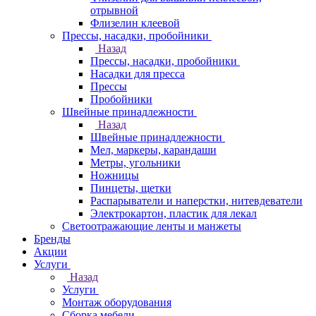
отрывной
Флизелин клеевой
Прессы, насадки, пробойники
Назад
Прессы, насадки, пробойники
Насадки для пресса
Прессы
Пробойники
Швейные принадлежности
Назад
Швейные принадлежности
Мел, маркеры, карандаши
Метры, угольники
Ножницы
Пинцеты, щетки
Распарыватели и наперстки, нитевдеватели
Электрокартон, пластик для лекал
Светоотражающие ленты и манжеты
Бренды
Акции
Услуги
Назад
Услуги
Монтаж оборудования
Сборка мебели