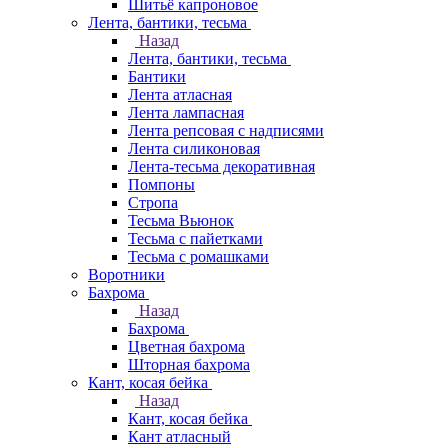
Шитьё капроновое
Лента, бантики, тесьма
Назад
Лента, бантики, тесьма
Бантики
Лента атласная
Лента лампасная
Лента репсовая с надписями
Лента силиконовая
Лента-тесьма декоративная
Помпоны
Стропа
Тесьма Вьюнок
Тесьма с пайетками
Тесьма с ромашками
Воротники
Бахрома
Назад
Бахрома
Цветная бахрома
Шторная бахрома
Кант, косая бейка
Назад
Кант, косая бейка
Кант атласный