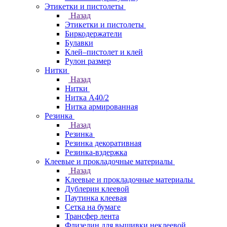
Этикетки и пистолеты
Назад
Этикетки и пистолеты
Биркодержатели
Булавки
Клей–пистолет и клей
Рулон размер
Нитки
Назад
Нитки
Нитка А40/2
Нитка армированная
Резинка
Назад
Резинка
Резинка декоративная
Резинка-вздержка
Клеевые и прокладочные материалы
Назад
Клеевые и прокладочные материалы
Дублерин клеевой
Паутинка клеевая
Сетка на бумаге
Трансфер лента
Флизелин для вышивки неклеевой,