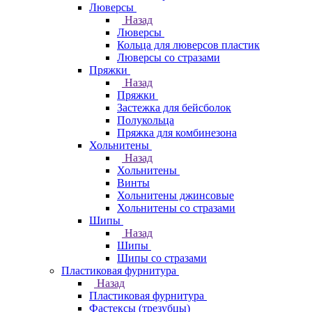
Люверсы
Назад
Люверсы
Кольца для люверсов пластик
Люверсы со стразами
Пряжки
Назад
Пряжки
Застежка для бейсболок
Полукольца
Пряжка для комбинезона
Хольнитены
Назад
Хольнитены
Винты
Хольнитены джинсовые
Хольнитены со стразами
Шипы
Назад
Шипы
Шипы со стразами
Пластиковая фурнитура
Назад
Пластиковая фурнитура
Фастексы (трезубцы)