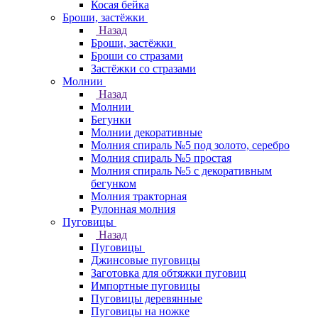
Косая бейка
Броши, застёжки
Назад
Броши, застёжки
Броши со стразами
Застёжки со стразами
Молнии
Назад
Молнии
Бегунки
Молнии декоративные
Молния спираль №5 под золото, серебро
Молния спираль №5 простая
Молния спираль №5 с декоративным
бегунком
Молния тракторная
Рулонная молния
Пуговицы
Назад
Пуговицы
Джинсовые пуговицы
Заготовка для обтяжки пуговиц
Импортные пуговицы
Пуговицы деревянные
Пуговицы на ножке