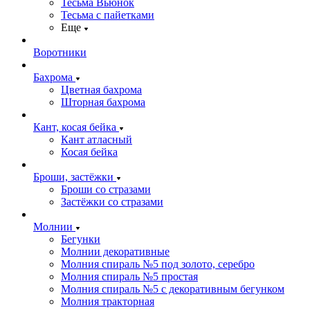
Тесьма Вьюнок
Тесьма с пайетками
Еще
Воротники
Бахрома
Цветная бахрома
Шторная бахрома
Кант, косая бейка
Кант атласный
Косая бейка
Броши, застёжки
Броши со стразами
Застёжки со стразами
Молнии
Бегунки
Молнии декоративные
Молния спираль №5 под золото, серебро
Молния спираль №5 простая
Молния спираль №5 с декоративным бегунком
Молния тракторная