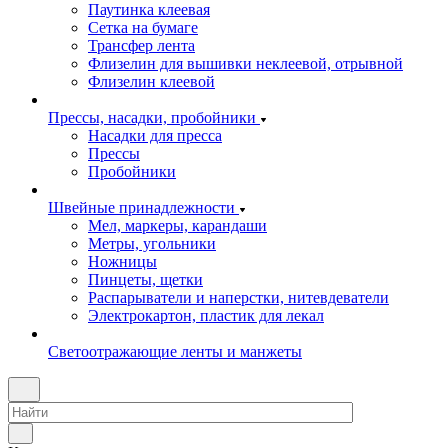
Паутинка клеевая
Сетка на бумаге
Трансфер лента
Флизелин для вышивки неклеевой, отрывной
Флизелин клеевой
Прессы, насадки, пробойники
Насадки для пресса
Прессы
Пробойники
Швейные принадлежности
Мел, маркеры, карандаши
Метры, угольники
Ножницы
Пинцеты, щетки
Распарыватели и наперстки, нитевдеватели
Электрокартон, пластик для лекал
Светоотражающие ленты и манжеты