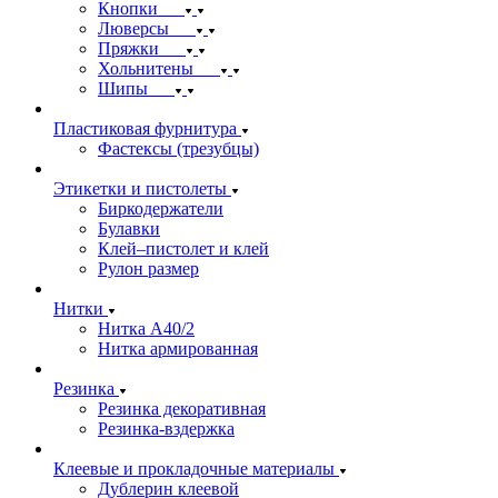
Кнопки
Люверсы
Пряжки
Хольнитены
Шипы
Пластиковая фурнитура
Фастексы (трезубцы)
Этикетки и пистолеты
Биркодержатели
Булавки
Клей–пистолет и клей
Рулон размер
Нитки
Нитка А40/2
Нитка армированная
Резинка
Резинка декоративная
Резинка-вздержка
Клеевые и прокладочные материалы
Дублерин клеевой