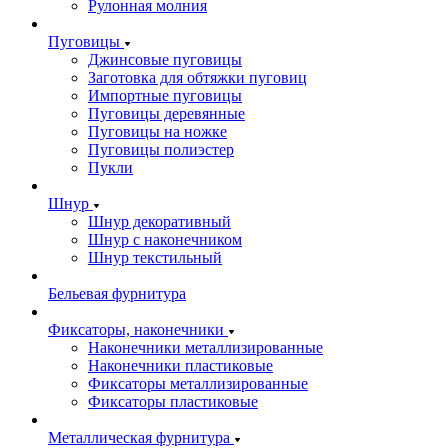
Рулонная молния
Пуговицы
Джинсовые пуговицы
Заготовка для обтяжки пуговиц
Импортные пуговицы
Пуговицы деревянные
Пуговицы на ножке
Пуговицы полиэстер
Пукли
Шнур
Шнур декоративный
Шнур с наконечником
Шнур текстильный
Бельевая фурнитура
Фиксаторы, наконечники
Наконечники металлизированные
Наконечники пластиковые
Фиксаторы металлизированные
Фиксаторы пластиковые
Металлическая фурнитура