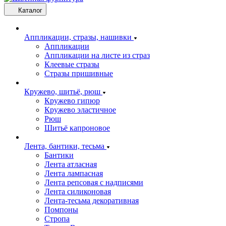
Каталог
Аппликации, стразы, нашивки
Аппликации
Аппликации на листе из страз
Клеевые стразы
Стразы пришивные
Кружево, шитьё, рюш
Кружево гипюр
Кружево эластичное
Рюш
Шитьё капроновое
Лента, бантики, тесьма
Бантики
Лента атласная
Лента лампасная
Лента репсовая с надписями
Лента силиконовая
Лента-тесьма декоративная
Помпоны
Стропа