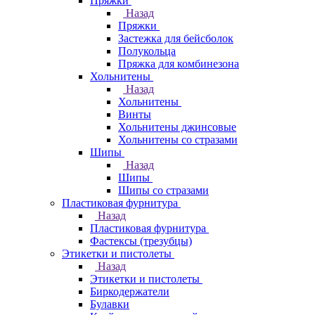
Пряжки
Назад
Пряжки
Застежка для бейсболок
Полукольца
Пряжка для комбинезона
Хольнитены
Назад
Хольнитены
Винты
Хольнитены джинсовые
Хольнитены со стразами
Шипы
Назад
Шипы
Шипы со стразами
Пластиковая фурнитура
Назад
Пластиковая фурнитура
Фастексы (трезубцы)
Этикетки и пистолеты
Назад
Этикетки и пистолеты
Биркодержатели
Булавки