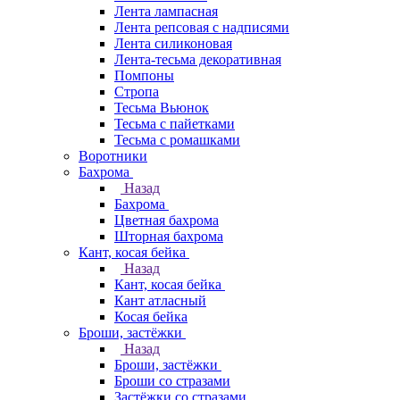
Лента лампасная
Лента репсовая с надписями
Лента силиконовая
Лента-тесьма декоративная
Помпоны
Стропа
Тесьма Вьюнок
Тесьма с пайетками
Тесьма с ромашками
Воротники
Бахрома
Назад
Бахрома
Цветная бахрома
Шторная бахрома
Кант, косая бейка
Назад
Кант, косая бейка
Кант атласный
Косая бейка
Броши, застёжки
Назад
Броши, застёжки
Броши со стразами
Застёжки со стразами