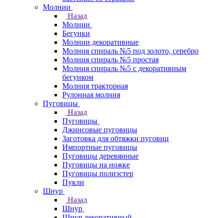
Молнии
Назад
Молнии
Бегунки
Молнии декоративные
Молния спираль №5 под золото, серебро
Молния спираль №5 простая
Молния спираль №5 с декоративным
бегунком
Молния тракторная
Рулонная молния
Пуговицы
Назад
Пуговицы
Джинсовые пуговицы
Заготовка для обтяжки пуговиц
Импортные пуговицы
Пуговицы деревянные
Пуговицы на ножке
Пуговицы полиэстер
Пукли
Шнур
Назад
Шнур
Шнур декоративный