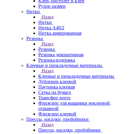
Клей–пистолет и клей
Рулон размер
Нитки
Назад
Нитки
Нитка А40/2
Нитка армированная
Резинка
Назад
Резинка
Резинка декоративная
Резинка-вздержка
Клеевые и прокладочные материалы
Назад
Клеевые и прокладочные материалы
Дублерин клеевой
Паутинка клеевая
Сетка на бумаге
Трансфер лента
Флизелин для вышивки неклеевой,
отрывной
Флизелин клеевой
Прессы, насадки, пробойники
Назад
Прессы, насадки, пробойники