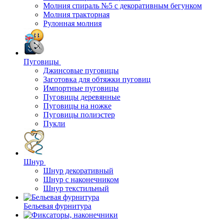
Молния спираль №5 с декоративным бегунком
Молния тракторная
Рулонная молния
Пуговицы
Джинсовые пуговицы
Заготовка для обтяжки пуговиц
Импортные пуговицы
Пуговицы деревянные
Пуговицы на ножке
Пуговицы полиэстер
Пукли
Шнур
Шнур декоративный
Шнур с наконечником
Шнур текстильный
Бельевая фурнитура