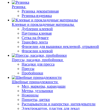
Резинка
Резинка декоративная
Резинка-вздержка
Клеевые и прокладочные материалы
Дублерин клеевой
Паутинка клеевая
Сетка на бумаге
Трансфер лента
Флизелин для вышивки неклеевой, отрывной
Флизелин клеевой
Прессы, насадки, пробойники
Насадки для пресса
Прессы
Пробойники
Швейные принадлежности
Мел, маркеры, карандаши
Метры, угольники
Ножницы
Пинцеты, щетки
Распарыватели и наперстки, нитевдеватели
Электрокартон, пластик для лекал