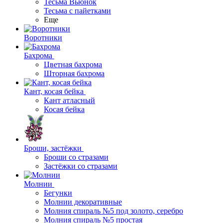
Тесьма Вьюнок
Тесьма с пайетками
Еще
Воротники
Бахрома
Цветная бахрома
Шторная бахрома
Кант, косая бейка
Кант атласный
Косая бейка
Броши, застёжки
Броши со стразами
Застёжки со стразами
Молнии
Бегунки
Молнии декоративные
Молния спираль №5 под золото, серебро
Молния спираль №5 простая