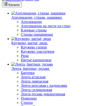
Каталог
Аппликации, стразы, нашивки
Аппликации
Аппликации на листе из страз
Клеевые стразы
Стразы пришивные
Кружево, шитьё, рюш
Кружево гипюр
Кружево эластичное
Рюш
Шитьё капроновое
Лента, бантики, тесьма
Бантики
Лента атласная
Лента лампасная
Лента репсовая с надписями
Лента силиконовая
Лента-тесьма декоративная
Помпоны
Стропа