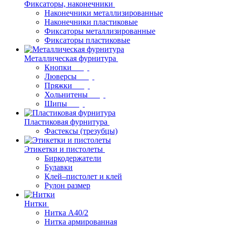
Фиксаторы, наконечники
Наконечники металлизированные
Наконечники пластиковые
Фиксаторы металлизированные
Фиксаторы пластиковые
Металлическая фурнитура
Кнопки
Люверсы
Пряжки
Хольнитены
Шипы
Пластиковая фурнитура
Фастексы (трезубцы)
Этикетки и пистолеты
Биркодержатели
Булавки
Клей–пистолет и клей
Рулон размер
Нитки
Нитка А40/2
Нитка армированная