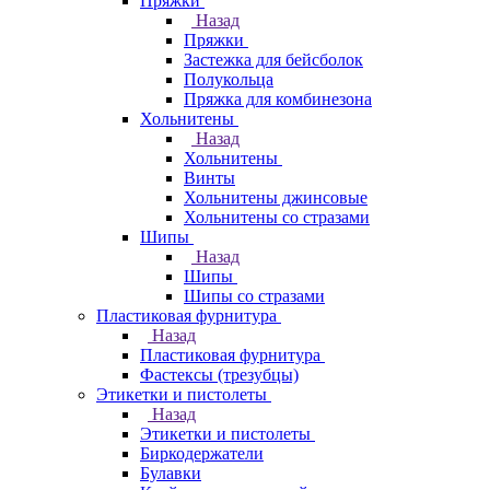
Пряжки
Назад
Пряжки
Застежка для бейсболок
Полукольца
Пряжка для комбинезона
Хольнитены
Назад
Хольнитены
Винты
Хольнитены джинсовые
Хольнитены со стразами
Шипы
Назад
Шипы
Шипы со стразами
Пластиковая фурнитура
Назад
Пластиковая фурнитура
Фастексы (трезубцы)
Этикетки и пистолеты
Назад
Этикетки и пистолеты
Биркодержатели
Булавки