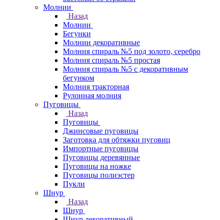
Молнии
Назад
Молнии
Бегунки
Молнии декоративные
Молния спираль №5 под золото, серебро
Молния спираль №5 простая
Молния спираль №5 с декоративным
бегунком
Молния тракторная
Рулонная молния
Пуговицы
Назад
Пуговицы
Джинсовые пуговицы
Заготовка для обтяжки пуговиц
Импортные пуговицы
Пуговицы деревянные
Пуговицы на ножке
Пуговицы полиэстер
Пукли
Шнур
Назад
Шнур
Шнур декоративный