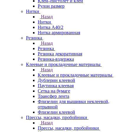
Клей–пистолет и клей
Рулон размер
Нитки
Назад
Нитки
Нитка А40/2
Нитка армированная
Резинка
Назад
Резинка
Резинка декоративная
Резинка-вздержка
Клеевые и прокладочные материалы
Назад
Клеевые и прокладочные материалы
Дублерин клеевой
Паутинка клеевая
Сетка на бумаге
Трансфер лента
Флизелин для вышивки неклеевой,
отрывной
Флизелин клеевой
Прессы, насадки, пробойники
Назад
Прессы, насадки, пробойники