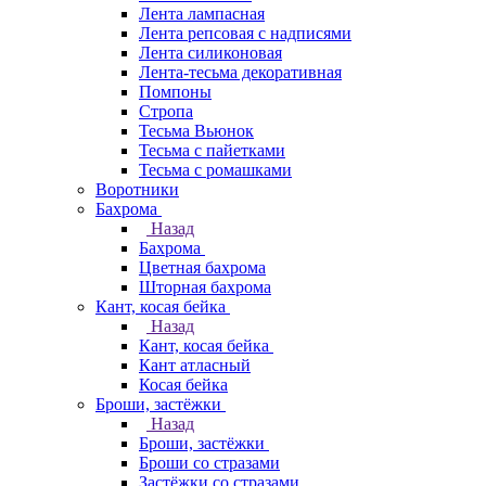
Лента лампасная
Лента репсовая с надписями
Лента силиконовая
Лента-тесьма декоративная
Помпоны
Стропа
Тесьма Вьюнок
Тесьма с пайетками
Тесьма с ромашками
Воротники
Бахрома
Назад
Бахрома
Цветная бахрома
Шторная бахрома
Кант, косая бейка
Назад
Кант, косая бейка
Кант атласный
Косая бейка
Броши, застёжки
Назад
Броши, застёжки
Броши со стразами
Застёжки со стразами