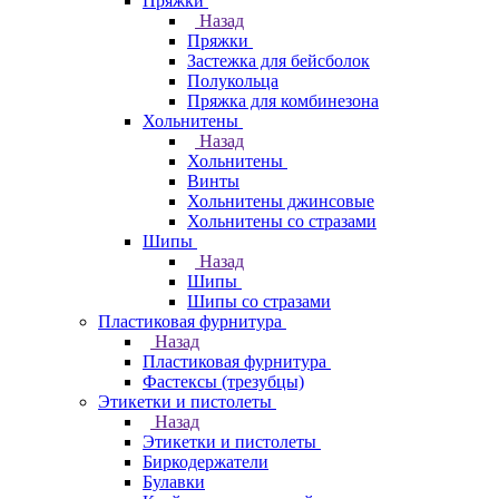
Пряжки
Назад
Пряжки
Застежка для бейсболок
Полукольца
Пряжка для комбинезона
Хольнитены
Назад
Хольнитены
Винты
Хольнитены джинсовые
Хольнитены со стразами
Шипы
Назад
Шипы
Шипы со стразами
Пластиковая фурнитура
Назад
Пластиковая фурнитура
Фастексы (трезубцы)
Этикетки и пистолеты
Назад
Этикетки и пистолеты
Биркодержатели
Булавки