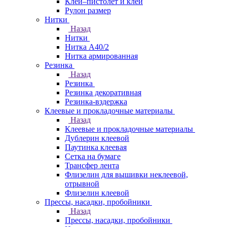
Клей–пистолет и клей
Рулон размер
Нитки
Назад
Нитки
Нитка А40/2
Нитка армированная
Резинка
Назад
Резинка
Резинка декоративная
Резинка-вздержка
Клеевые и прокладочные материалы
Назад
Клеевые и прокладочные материалы
Дублерин клеевой
Паутинка клеевая
Сетка на бумаге
Трансфер лента
Флизелин для вышивки неклеевой,
отрывной
Флизелин клеевой
Прессы, насадки, пробойники
Назад
Прессы, насадки, пробойники