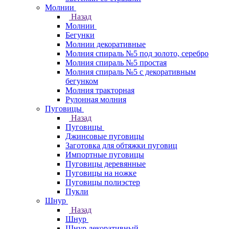
Молнии
Назад
Молнии
Бегунки
Молнии декоративные
Молния спираль №5 под золото, серебро
Молния спираль №5 простая
Молния спираль №5 с декоративным
бегунком
Молния тракторная
Рулонная молния
Пуговицы
Назад
Пуговицы
Джинсовые пуговицы
Заготовка для обтяжки пуговиц
Импортные пуговицы
Пуговицы деревянные
Пуговицы на ножке
Пуговицы полиэстер
Пукли
Шнур
Назад
Шнур
Шнур декоративный