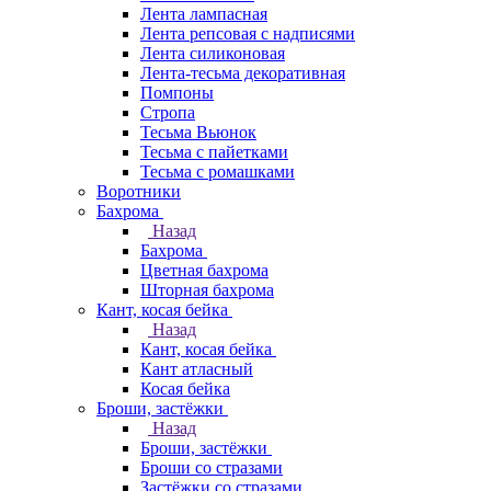
Лента лампасная
Лента репсовая с надписями
Лента силиконовая
Лента-тесьма декоративная
Помпоны
Стропа
Тесьма Вьюнок
Тесьма с пайетками
Тесьма с ромашками
Воротники
Бахрома
Назад
Бахрома
Цветная бахрома
Шторная бахрома
Кант, косая бейка
Назад
Кант, косая бейка
Кант атласный
Косая бейка
Броши, застёжки
Назад
Броши, застёжки
Броши со стразами
Застёжки со стразами