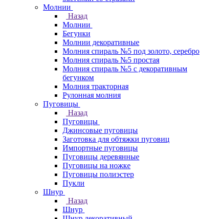
Молнии
Назад
Молнии
Бегунки
Молнии декоративные
Молния спираль №5 под золото, серебро
Молния спираль №5 простая
Молния спираль №5 с декоративным
бегунком
Молния тракторная
Рулонная молния
Пуговицы
Назад
Пуговицы
Джинсовые пуговицы
Заготовка для обтяжки пуговиц
Импортные пуговицы
Пуговицы деревянные
Пуговицы на ножке
Пуговицы полиэстер
Пукли
Шнур
Назад
Шнур
Шнур декоративный