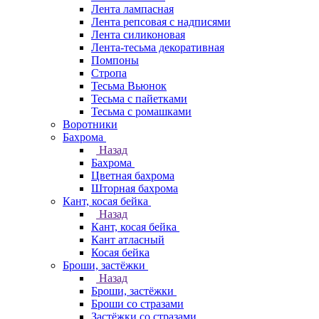
Лента лампасная
Лента репсовая с надписями
Лента силиконовая
Лента-тесьма декоративная
Помпоны
Стропа
Тесьма Вьюнок
Тесьма с пайетками
Тесьма с ромашками
Воротники
Бахрома
Назад
Бахрома
Цветная бахрома
Шторная бахрома
Кант, косая бейка
Назад
Кант, косая бейка
Кант атласный
Косая бейка
Броши, застёжки
Назад
Броши, застёжки
Броши со стразами
Застёжки со стразами