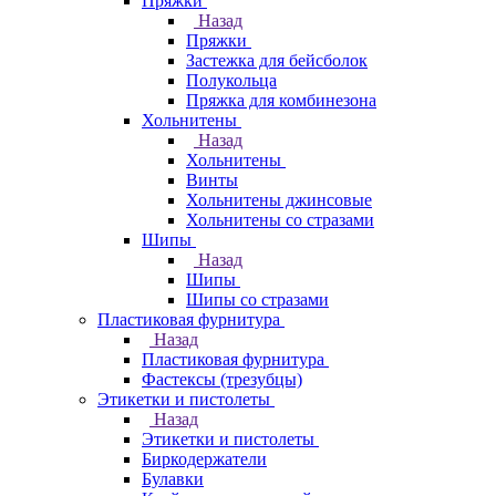
Пряжки
Назад
Пряжки
Застежка для бейсболок
Полукольца
Пряжка для комбинезона
Хольнитены
Назад
Хольнитены
Винты
Хольнитены джинсовые
Хольнитены со стразами
Шипы
Назад
Шипы
Шипы со стразами
Пластиковая фурнитура
Назад
Пластиковая фурнитура
Фастексы (трезубцы)
Этикетки и пистолеты
Назад
Этикетки и пистолеты
Биркодержатели
Булавки