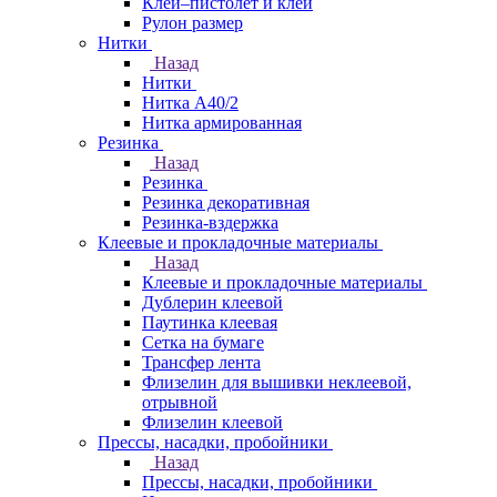
Клей–пистолет и клей
Рулон размер
Нитки
Назад
Нитки
Нитка А40/2
Нитка армированная
Резинка
Назад
Резинка
Резинка декоративная
Резинка-вздержка
Клеевые и прокладочные материалы
Назад
Клеевые и прокладочные материалы
Дублерин клеевой
Паутинка клеевая
Сетка на бумаге
Трансфер лента
Флизелин для вышивки неклеевой,
отрывной
Флизелин клеевой
Прессы, насадки, пробойники
Назад
Прессы, насадки, пробойники