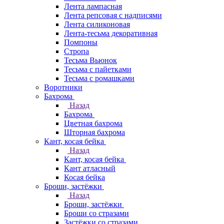
Лента лампасная
Лента репсовая с надписями
Лента силиконовая
Лента-тесьма декоративная
Помпоны
Стропа
Тесьма Вьюнок
Тесьма с пайетками
Тесьма с ромашками
Воротники
Бахрома
Назад
Бахрома
Цветная бахрома
Шторная бахрома
Кант, косая бейка
Назад
Кант, косая бейка
Кант атласный
Косая бейка
Броши, застёжки
Назад
Броши, застёжки
Броши со стразами
Застёжки со стразами