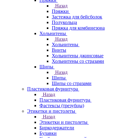
Пряжки
Назад
Пряжки
Застежка для бейсболок
Полукольца
Пряжка для комбинезона
Хольнитены
Назад
Хольнитены
Винты
Хольнитены джинсовые
Хольнитены со стразами
Шипы
Назад
Шипы
Шипы со стразами
Пластиковая фурнитура
Назад
Пластиковая фурнитура
Фастексы (трезубцы)
Этикетки и пистолеты
Назад
Этикетки и пистолеты
Биркодержатели
Булавки