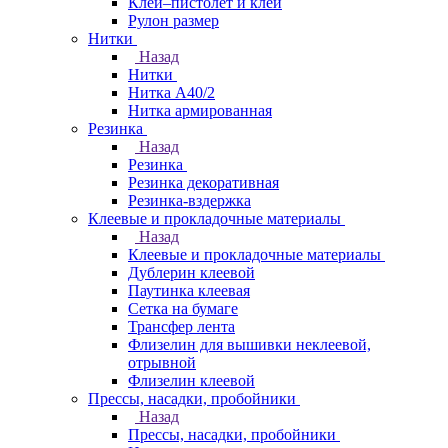
Клей–пистолет и клей
Рулон размер
Нитки
Назад
Нитки
Нитка А40/2
Нитка армированная
Резинка
Назад
Резинка
Резинка декоративная
Резинка-вздержка
Клеевые и прокладочные материалы
Назад
Клеевые и прокладочные материалы
Дублерин клеевой
Паутинка клеевая
Сетка на бумаге
Трансфер лента
Флизелин для вышивки неклеевой,
отрывной
Флизелин клеевой
Прессы, насадки, пробойники
Назад
Прессы, насадки, пробойники