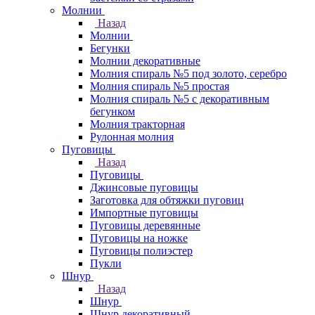
Молнии
Назад
Молнии
Бегунки
Молнии декоративные
Молния спираль №5 под золото, серебро
Молния спираль №5 простая
Молния спираль №5 с декоративным
бегунком
Молния тракторная
Рулонная молния
Пуговицы
Назад
Пуговицы
Джинсовые пуговицы
Заготовка для обтяжки пуговиц
Импортные пуговицы
Пуговицы деревянные
Пуговицы на ножке
Пуговицы полиэстер
Пукли
Шнур
Назад
Шнур
Шнур декоративный