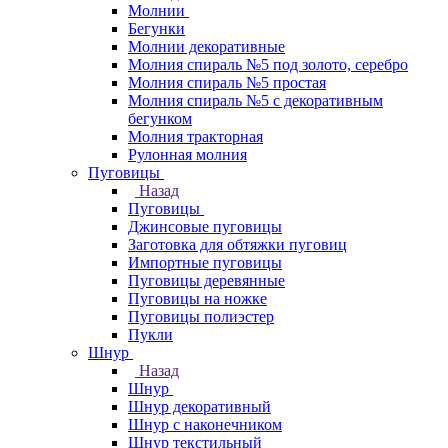
Молнии
Бегунки
Молнии декоративные
Молния спираль №5 под золото, серебро
Молния спираль №5 простая
Молния спираль №5 с декоративным
бегунком
Молния тракторная
Рулонная молния
Пуговицы
Назад
Пуговицы
Джинсовые пуговицы
Заготовка для обтяжки пуговиц
Импортные пуговицы
Пуговицы деревянные
Пуговицы на ножке
Пуговицы полиэстер
Пукли
Шнур
Назад
Шнур
Шнур декоративный
Шнур с наконечником
Шнур текстильный