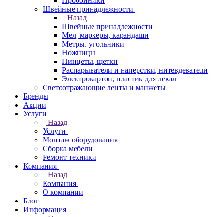
Пробойники
Швейные принадлежности
Назад
Швейные принадлежности
Мел, маркеры, карандаши
Метры, угольники
Ножницы
Пинцеты, щетки
Распарыватели и наперстки, нитевдеватели
Электрокартон, пластик для лекал
Светоотражающие ленты и манжеты
Бренды
Акции
Услуги
Назад
Услуги
Монтаж оборудования
Сборка мебели
Ремонт техники
Компания
Назад
Компания
О компании
Блог
Информация