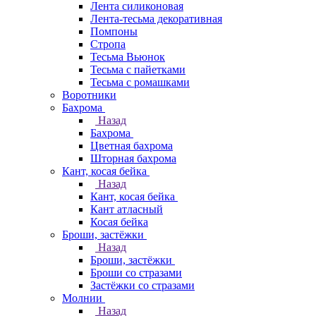
Лента силиконовая
Лента-тесьма декоративная
Помпоны
Стропа
Тесьма Вьюнок
Тесьма с пайетками
Тесьма с ромашками
Воротники
Бахрома
Назад
Бахрома
Цветная бахрома
Шторная бахрома
Кант, косая бейка
Назад
Кант, косая бейка
Кант атласный
Косая бейка
Броши, застёжки
Назад
Броши, застёжки
Броши со стразами
Застёжки со стразами
Молнии
Назад