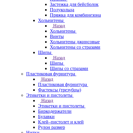
Застежка для бейсболок
Полукольца
Пряжка для комбинезона
Хольнитены
Назад
Хольнитены
Винты
Хольнитены джинсовые
Хольнитены со стразами
Шипы
Назад
Шипы
Шипы со стразами
Пластиковая фурнитура
Назад
Пластиковая фурнитура
Фастексы (трезубцы)
Этикетки и пистолеты
Назад
Этикетки и пистолеты
Биркодержатели
Булавки
Клей–пистолет и клей
Рулон размер
Нитки