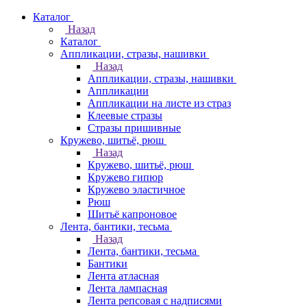
Каталог
Назад
Каталог
Аппликации, стразы, нашивки
Назад
Аппликации, стразы, нашивки
Аппликации
Аппликации на листе из страз
Клеевые стразы
Стразы пришивные
Кружево, шитьё, рюш
Назад
Кружево, шитьё, рюш
Кружево гипюр
Кружево эластичное
Рюш
Шитьё капроновое
Лента, бантики, тесьма
Назад
Лента, бантики, тесьма
Бантики
Лента атласная
Лента лампасная
Лента репсовая с надписями