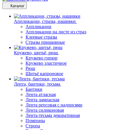
Каталог
Аппликации, стразы, нашивки
Аппликации
Аппликации на листе из страз
Клеевые стразы
Стразы пришивные
Кружево, шитьё, рюш
Кружево гипюр
Кружево эластичное
Рюш
Шитьё капроновое
Лента, бантики, тесьма
Бантики
Лента атласная
Лента лампасная
Лента репсовая с надписями
Лента силиконовая
Лента-тесьма декоративная
Помпоны
Стропа