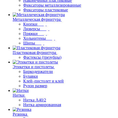
Наконечники пластиковые
Фиксаторы металлизированные
Фиксаторы пластиковые
Металлическая фурнитура
Кнопки
Люверсы
Пряжки
Хольнитены
Шипы
Пластиковая фурнитура
Фастексы (трезубцы)
Этикетки и пистолеты
Биркодержатели
Булавки
Клей–пистолет и клей
Рулон размер
Нитки
Нитка А40/2
Нитка армированная
Резинка