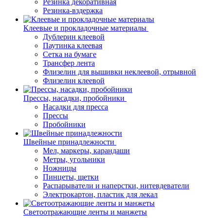
Резинка декоративная
Резинка-вздержка
Клеевые и прокладочные материалы
Дублерин клеевой
Паутинка клеевая
Сетка на бумаге
Трансфер лента
Флизелин для вышивки неклеевой, отрывной
Флизелин клеевой
Прессы, насадки, пробойники
Насадки для пресса
Прессы
Пробойники
Швейные принадлежности
Мел, маркеры, карандаши
Метры, угольники
Ножницы
Пинцеты, щетки
Распарыватели и наперстки, нитевдеватели
Электрокартон, пластик для лекал
Светоотражающие ленты и манжеты