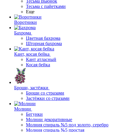
Тесьма Вьюнок
Тесьма с пайетками
Еще
Воротники
Бахрома
Цветная бахрома
Шторная бахрома
Кант, косая бейка
Кант атласный
Косая бейка
Броши, застёжки
Броши со стразами
Застёжки со стразами
Молнии
Бегунки
Молнии декоративные
Молния спираль №5 под золото, серебро
Молния спираль №5 простая