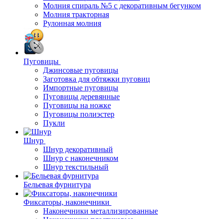
Молния спираль №5 с декоративным бегунком
Молния тракторная
Рулонная молния
Пуговицы
Джинсовые пуговицы
Заготовка для обтяжки пуговиц
Импортные пуговицы
Пуговицы деревянные
Пуговицы на ножке
Пуговицы полиэстер
Пукли
Шнур
Шнур декоративный
Шнур с наконечником
Шнур текстильный
Бельевая фурнитура
Фиксаторы, наконечники
Наконечники металлизированные