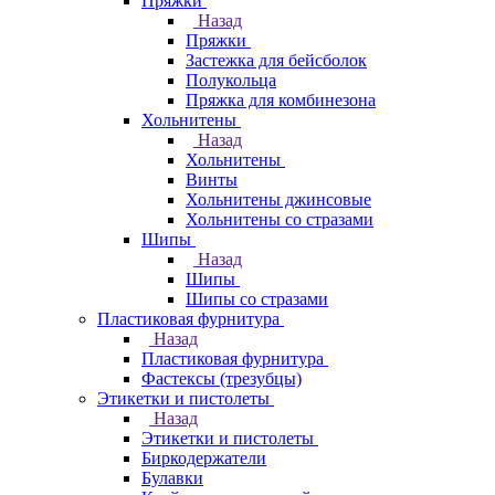
Пряжки
Назад
Пряжки
Застежка для бейсболок
Полукольца
Пряжка для комбинезона
Хольнитены
Назад
Хольнитены
Винты
Хольнитены джинсовые
Хольнитены со стразами
Шипы
Назад
Шипы
Шипы со стразами
Пластиковая фурнитура
Назад
Пластиковая фурнитура
Фастексы (трезубцы)
Этикетки и пистолеты
Назад
Этикетки и пистолеты
Биркодержатели
Булавки