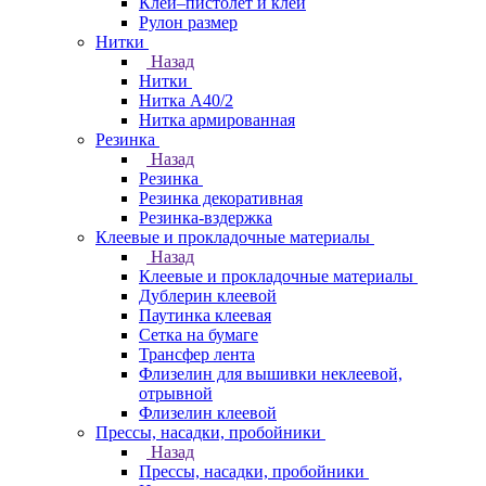
Клей–пистолет и клей
Рулон размер
Нитки
Назад
Нитки
Нитка А40/2
Нитка армированная
Резинка
Назад
Резинка
Резинка декоративная
Резинка-вздержка
Клеевые и прокладочные материалы
Назад
Клеевые и прокладочные материалы
Дублерин клеевой
Паутинка клеевая
Сетка на бумаге
Трансфер лента
Флизелин для вышивки неклеевой,
отрывной
Флизелин клеевой
Прессы, насадки, пробойники
Назад
Прессы, насадки, пробойники