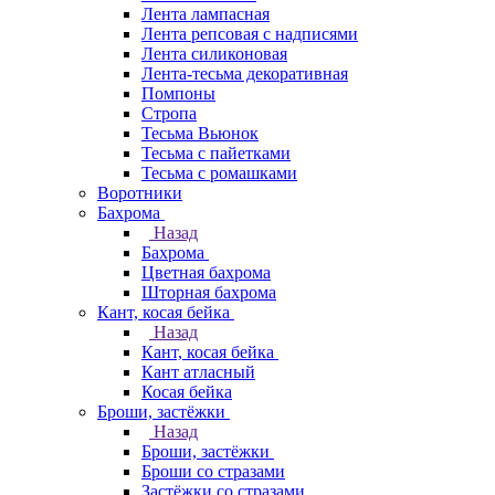
Лента лампасная
Лента репсовая с надписями
Лента силиконовая
Лента-тесьма декоративная
Помпоны
Стропа
Тесьма Вьюнок
Тесьма с пайетками
Тесьма с ромашками
Воротники
Бахрома
Назад
Бахрома
Цветная бахрома
Шторная бахрома
Кант, косая бейка
Назад
Кант, косая бейка
Кант атласный
Косая бейка
Броши, застёжки
Назад
Броши, застёжки
Броши со стразами
Застёжки со стразами