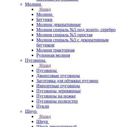
Молнии
Назад
Молнии
Бегунки
Молнии декоративные
Молния спираль №5 под золото, серебро
Молния спираль №5 простая
Молния спираль №5 с декоративным
бегунком
Молния тракторная
Рулонная молния
Пуговицы
Назад
Пуговицы
Джинсовые пуговицы
Заготовка для обтяжки пуговиц
Импортные пуговицы
Пуговицы деревянные
Пуговицы на ножке
Пуговицы полиэстер
Пукли
Шнур
Назад
Шнур
Шнур декоративный