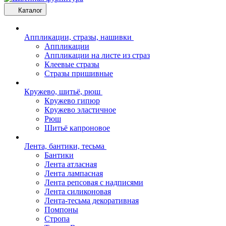
Каталог
Аппликации, стразы, нашивки
Аппликации
Аппликации на листе из страз
Клеевые стразы
Стразы пришивные
Кружево, шитьё, рюш
Кружево гипюр
Кружево эластичное
Рюш
Шитьё капроновое
Лента, бантики, тесьма
Бантики
Лента атласная
Лента лампасная
Лента репсовая с надписями
Лента силиконовая
Лента-тесьма декоративная
Помпоны
Стропа