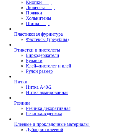
Кнопки
Люверсы
Пряжки
Хольнитены
Шипы
Пластиковая фурнитура
Фастексы (трезубцы)
Этикетки и пистолеты
Биркодержатели
Булавки
Клей–пистолет и клей
Рулон размер
Нитки
Нитка А40/2
Нитка армированная
Резинка
Резинка декоративная
Резинка-вздержка
Клеевые и прокладочные материалы
Дублерин клеевой