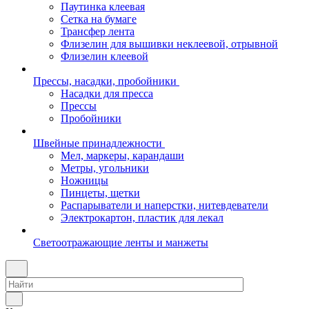
Паутинка клеевая
Сетка на бумаге
Трансфер лента
Флизелин для вышивки неклеевой, отрывной
Флизелин клеевой
Прессы, насадки, пробойники
Насадки для пресса
Прессы
Пробойники
Швейные принадлежности
Мел, маркеры, карандаши
Метры, угольники
Ножницы
Пинцеты, щетки
Распарыватели и наперстки, нитевдеватели
Электрокартон, пластик для лекал
Светоотражающие ленты и манжеты