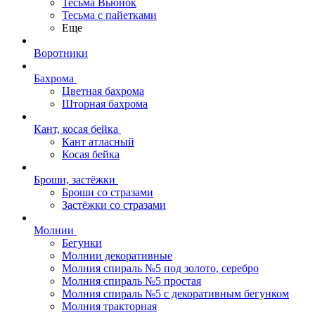
Тесьма Вьюнок
Тесьма с пайетками
Еще
Воротники
Бахрома
Цветная бахрома
Шторная бахрома
Кант, косая бейка
Кант атласный
Косая бейка
Броши, застёжки
Броши со стразами
Застёжки со стразами
Молнии
Бегунки
Молнии декоративные
Молния спираль №5 под золото, серебро
Молния спираль №5 простая
Молния спираль №5 с декоративным бегунком
Молния тракторная