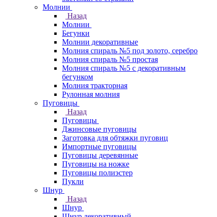
Молнии
Назад
Молнии
Бегунки
Молнии декоративные
Молния спираль №5 под золото, серебро
Молния спираль №5 простая
Молния спираль №5 с декоративным
бегунком
Молния тракторная
Рулонная молния
Пуговицы
Назад
Пуговицы
Джинсовые пуговицы
Заготовка для обтяжки пуговиц
Импортные пуговицы
Пуговицы деревянные
Пуговицы на ножке
Пуговицы полиэстер
Пукли
Шнур
Назад
Шнур
Шнур декоративный