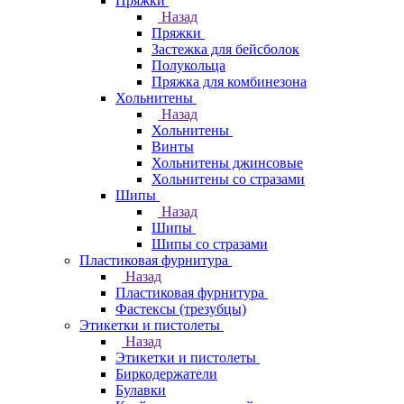
Пряжки
Назад
Пряжки
Застежка для бейсболок
Полукольца
Пряжка для комбинезона
Хольнитены
Назад
Хольнитены
Винты
Хольнитены джинсовые
Хольнитены со стразами
Шипы
Назад
Шипы
Шипы со стразами
Пластиковая фурнитура
Назад
Пластиковая фурнитура
Фастексы (трезубцы)
Этикетки и пистолеты
Назад
Этикетки и пистолеты
Биркодержатели
Булавки