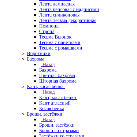
Лента лампасная
Лента репсовая с надписями
Лента силиконовая
Лента-тесьма декоративная
Помпоны
Стропа
Тесьма Вьюнок
Тесьма с пайетками
Тесьма с ромашками
Воротники
Бахрома
Назад
Бахрома
Цветная бахрома
Шторная бахрома
Кант, косая бейка
Назад
Кант, косая бейка
Кант атласный
Косая бейка
Броши, застёжки
Назад
Броши, застёжки
Броши со стразами
Застёжки со стразами