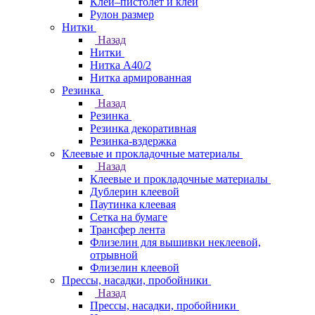
Клей–пистолет и клей
Рулон размер
Нитки
Назад
Нитки
Нитка А40/2
Нитка армированная
Резинка
Назад
Резинка
Резинка декоративная
Резинка-вздержка
Клеевые и прокладочные материалы
Назад
Клеевые и прокладочные материалы
Дублерин клеевой
Паутинка клеевая
Сетка на бумаге
Трансфер лента
Флизелин для вышивки неклеевой,
отрывной
Флизелин клеевой
Прессы, насадки, пробойники
Назад
Прессы, насадки, пробойники