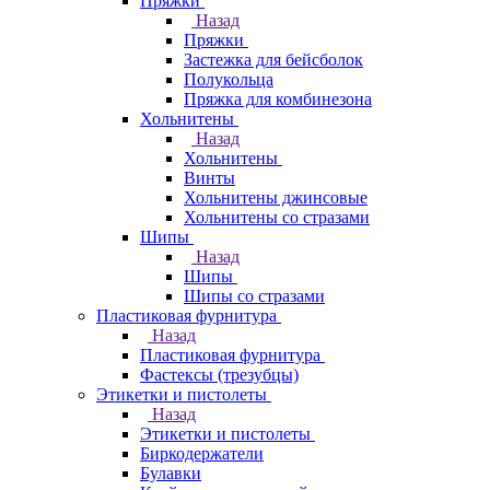
Пряжки
Назад
Пряжки
Застежка для бейсболок
Полукольца
Пряжка для комбинезона
Хольнитены
Назад
Хольнитены
Винты
Хольнитены джинсовые
Хольнитены со стразами
Шипы
Назад
Шипы
Шипы со стразами
Пластиковая фурнитура
Назад
Пластиковая фурнитура
Фастексы (трезубцы)
Этикетки и пистолеты
Назад
Этикетки и пистолеты
Биркодержатели
Булавки