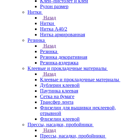
Клей–пистолет и клей
Рулон размер
Нитки
Назад
Нитки
Нитка А40/2
Нитка армированная
Резинка
Назад
Резинка
Резинка декоративная
Резинка-вздержка
Клеевые и прокладочные материалы
Назад
Клеевые и прокладочные материалы
Дублерин клеевой
Паутинка клеевая
Сетка на бумаге
Трансфер лента
Флизелин для вышивки неклеевой,
отрывной
Флизелин клеевой
Прессы, насадки, пробойники
Назад
Прессы, насадки, пробойники