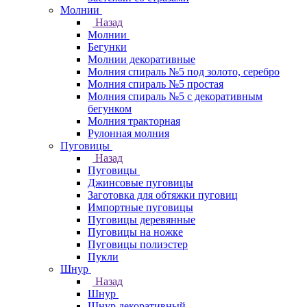
Молнии
Назад
Молнии
Бегунки
Молнии декоративные
Молния спираль №5 под золото, серебро
Молния спираль №5 простая
Молния спираль №5 с декоративным
бегунком
Молния тракторная
Рулонная молния
Пуговицы
Назад
Пуговицы
Джинсовые пуговицы
Заготовка для обтяжки пуговиц
Импортные пуговицы
Пуговицы деревянные
Пуговицы на ножке
Пуговицы полиэстер
Пукли
Шнур
Назад
Шнур
Шнур декоративный