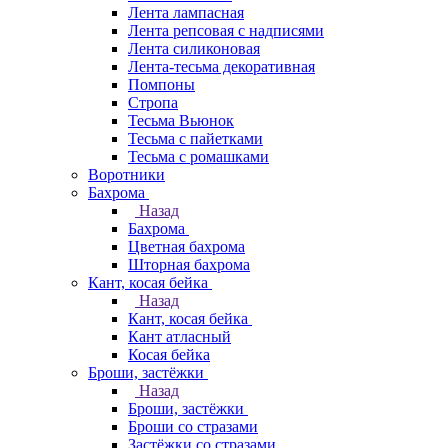
Лента лампасная
Лента репсовая с надписями
Лента силиконовая
Лента-тесьма декоративная
Помпоны
Стропа
Тесьма Вьюнок
Тесьма с пайетками
Тесьма с ромашками
Воротники
Бахрома
Назад
Бахрома
Цветная бахрома
Шторная бахрома
Кант, косая бейка
Назад
Кант, косая бейка
Кант атласный
Косая бейка
Броши, застёжки
Назад
Броши, застёжки
Броши со стразами
Застёжки со стразами