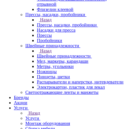
отрывной
Флизелин клеевой
Прессы, насадки, пробойники
Назад
Прессы, насадки, пробойники
Насадки для пресса
Прессы
Пробойники
Швейные принадлежности
Назад
Швейные принадлежности
Мел, маркеры, карандаши
Метры, угольники
Ножницы
Пинцеты, щетки
Распарыватели и наперстки, нитевдеватели
Электрокартон, пластик для лекал
Светоотражающие ленты и манжеты
Бренды
Акции
Услуги
Назад
Услуги
Монтаж оборудования
Сборка мебели