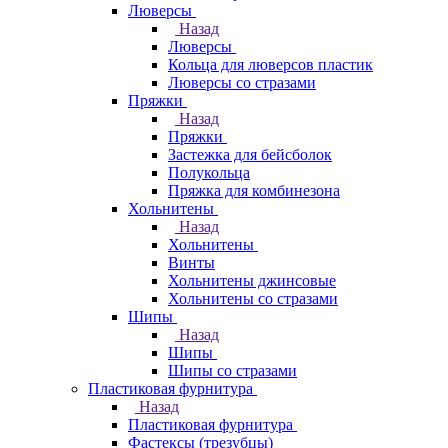
Люверсы
Назад
Люверсы
Кольца для люверсов пластик
Люверсы со стразами
Пряжки
Назад
Пряжки
Застежка для бейсболок
Полукольца
Пряжка для комбинезона
Хольнитены
Назад
Хольнитены
Винты
Хольнитены джинсовые
Хольнитены со стразами
Шипы
Назад
Шипы
Шипы со стразами
Пластиковая фурнитура
Назад
Пластиковая фурнитура
Фастексы (трезубцы)