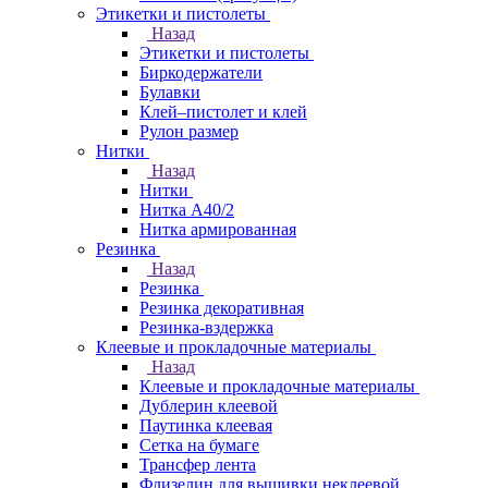
Этикетки и пистолеты
Назад
Этикетки и пистолеты
Биркодержатели
Булавки
Клей–пистолет и клей
Рулон размер
Нитки
Назад
Нитки
Нитка А40/2
Нитка армированная
Резинка
Назад
Резинка
Резинка декоративная
Резинка-вздержка
Клеевые и прокладочные материалы
Назад
Клеевые и прокладочные материалы
Дублерин клеевой
Паутинка клеевая
Сетка на бумаге
Трансфер лента
Флизелин для вышивки неклеевой,