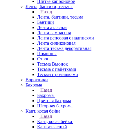
Шитьё капроновое
Лента, бантики, тесьма
Назад
Лента, бантики, тесьма
Бантики
Лента атласная
Лента лампасная
Лента репсовая с надписями
Лента силиконовая
Лента-тесьма декоративная
Помпоны
Стропа
Тесьма Вьюнок
Тесьма с пайетками
Тесьма с ромашками
Воротники
Бахрома
Назад
Бахрома
Цветная бахрома
Шторная бахрома
Кант, косая бейка
Назад
Кант, косая бейка
Кант атласный