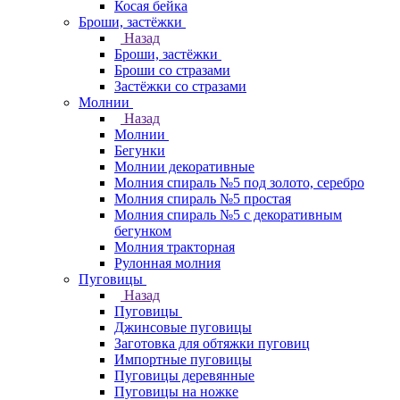
Косая бейка
Броши, застёжки
Назад
Броши, застёжки
Броши со стразами
Застёжки со стразами
Молнии
Назад
Молнии
Бегунки
Молнии декоративные
Молния спираль №5 под золото, серебро
Молния спираль №5 простая
Молния спираль №5 с декоративным
бегунком
Молния тракторная
Рулонная молния
Пуговицы
Назад
Пуговицы
Джинсовые пуговицы
Заготовка для обтяжки пуговиц
Импортные пуговицы
Пуговицы деревянные
Пуговицы на ножке