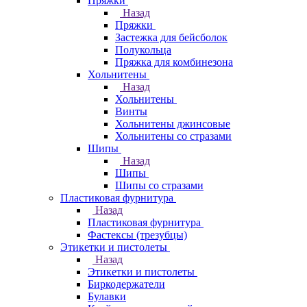
Пряжки
Назад
Пряжки
Застежка для бейсболок
Полукольца
Пряжка для комбинезона
Хольнитены
Назад
Хольнитены
Винты
Хольнитены джинсовые
Хольнитены со стразами
Шипы
Назад
Шипы
Шипы со стразами
Пластиковая фурнитура
Назад
Пластиковая фурнитура
Фастексы (трезубцы)
Этикетки и пистолеты
Назад
Этикетки и пистолеты
Биркодержатели
Булавки