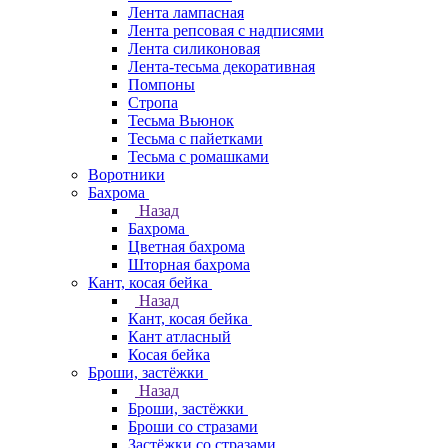
Лента лампасная
Лента репсовая с надписями
Лента силиконовая
Лента-тесьма декоративная
Помпоны
Стропа
Тесьма Вьюнок
Тесьма с пайетками
Тесьма с ромашками
Воротники
Бахрома
Назад
Бахрома
Цветная бахрома
Шторная бахрома
Кант, косая бейка
Назад
Кант, косая бейка
Кант атласный
Косая бейка
Броши, застёжки
Назад
Броши, застёжки
Броши со стразами
Застёжки со стразами