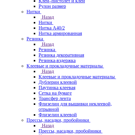
Клей–пистолет и клей
Рулон размер
Нитки
Назад
Нитки
Нитка А40/2
Нитка армированная
Резинка
Назад
Резинка
Резинка декоративная
Резинка-вздержка
Клеевые и прокладочные материалы
Назад
Клеевые и прокладочные материалы
Дублерин клеевой
Паутинка клеевая
Сетка на бумаге
Трансфер лента
Флизелин для вышивки неклеевой,
отрывной
Флизелин клеевой
Прессы, насадки, пробойники
Назад
Прессы, насадки, пробойники