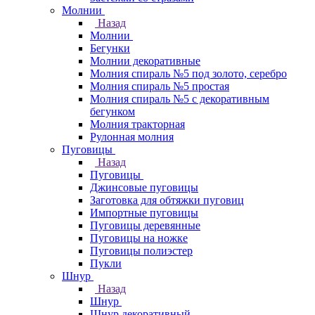
Молнии
Назад
Молнии
Бегунки
Молнии декоративные
Молния спираль №5 под золото, серебро
Молния спираль №5 простая
Молния спираль №5 с декоративным
бегунком
Молния тракторная
Рулонная молния
Пуговицы
Назад
Пуговицы
Джинсовые пуговицы
Заготовка для обтяжки пуговиц
Импортные пуговицы
Пуговицы деревянные
Пуговицы на ножке
Пуговицы полиэстер
Пукли
Шнур
Назад
Шнур
Шнур декоративный