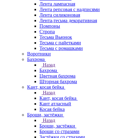
Лента лампасная
Лента репсовая с надписями
Лента силиконовая
Лента-тесьма декоративная
Помпоны
Стропа
Тесьма Вьюнок
Тесьма с пайетками
Тесьма с ромашками
Воротники
Бахрома
Назад
Бахрома
Цветная бахрома
Шторная бахрома
Кант, косая бейка
Назад
Кант, косая бейка
Кант атласный
Косая бейка
Броши, застёжки
Назад
Броши, застёжки
Броши со стразами
Застёжки со стразами