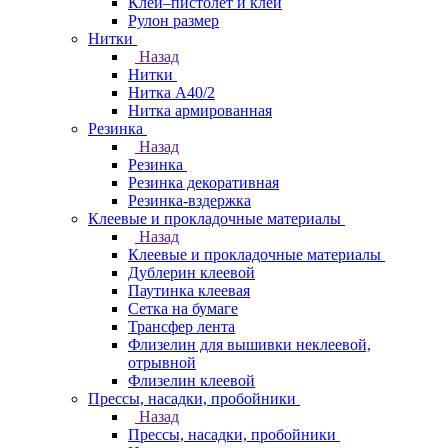
Клей–пистолет и клей
Рулон размер
Нитки
Назад
Нитки
Нитка А40/2
Нитка армированная
Резинка
Назад
Резинка
Резинка декоративная
Резинка-вздержка
Клеевые и прокладочные материалы
Назад
Клеевые и прокладочные материалы
Дублерин клеевой
Паутинка клеевая
Сетка на бумаге
Трансфер лента
Флизелин для вышивки неклеевой,
отрывной
Флизелин клеевой
Прессы, насадки, пробойники
Назад
Прессы, насадки, пробойники