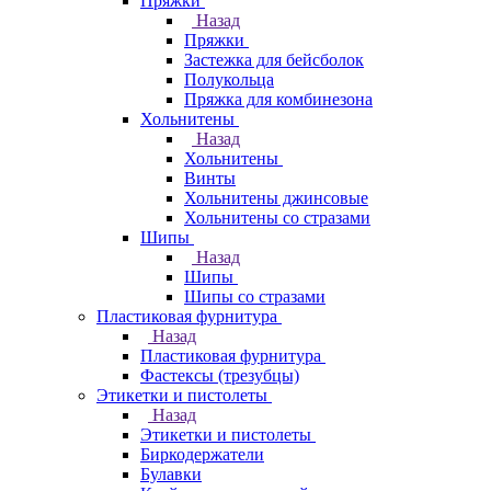
Пряжки
Назад
Пряжки
Застежка для бейсболок
Полукольца
Пряжка для комбинезона
Хольнитены
Назад
Хольнитены
Винты
Хольнитены джинсовые
Хольнитены со стразами
Шипы
Назад
Шипы
Шипы со стразами
Пластиковая фурнитура
Назад
Пластиковая фурнитура
Фастексы (трезубцы)
Этикетки и пистолеты
Назад
Этикетки и пистолеты
Биркодержатели
Булавки