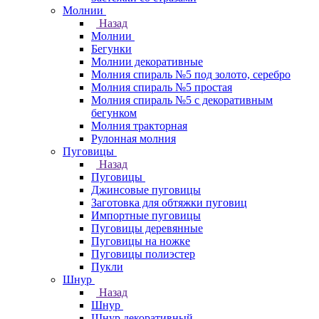
Молнии
Назад
Молнии
Бегунки
Молнии декоративные
Молния спираль №5 под золото, серебро
Молния спираль №5 простая
Молния спираль №5 с декоративным
бегунком
Молния тракторная
Рулонная молния
Пуговицы
Назад
Пуговицы
Джинсовые пуговицы
Заготовка для обтяжки пуговиц
Импортные пуговицы
Пуговицы деревянные
Пуговицы на ножке
Пуговицы полиэстер
Пукли
Шнур
Назад
Шнур
Шнур декоративный