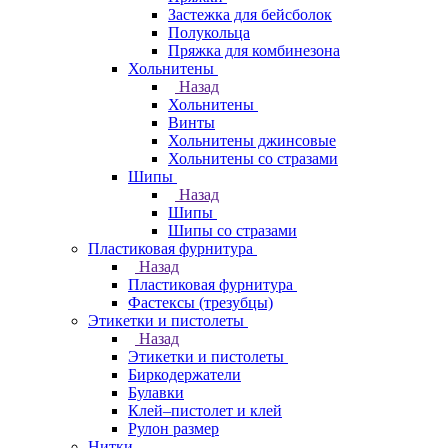
Застежка для бейсболок
Полукольца
Пряжка для комбинезона
Хольнитены
Назад
Хольнитены
Винты
Хольнитены джинсовые
Хольнитены со стразами
Шипы
Назад
Шипы
Шипы со стразами
Пластиковая фурнитура
Назад
Пластиковая фурнитура
Фастексы (трезубцы)
Этикетки и пистолеты
Назад
Этикетки и пистолеты
Биркодержатели
Булавки
Клей–пистолет и клей
Рулон размер
Нитки