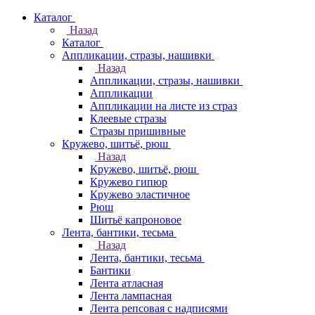
Каталог
Назад
Каталог
Аппликации, стразы, нашивки
Назад
Аппликации, стразы, нашивки
Аппликации
Аппликации на листе из страз
Клеевые стразы
Стразы пришивные
Кружево, шитьё, рюш
Назад
Кружево, шитьё, рюш
Кружево гипюр
Кружево эластичное
Рюш
Шитьё капроновое
Лента, бантики, тесьма
Назад
Лента, бантики, тесьма
Бантики
Лента атласная
Лента лампасная
Лента репсовая с надписями