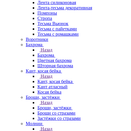
Лента силиконовая
Лента-тесьма декоративная
Помпоны
Стропа
Тесьма Вьюнок
Тесьма с пайетками
Тесьма с ромашками
Воротники
Бахрома
Назад
Бахрома
Цветная бахрома
Шторная бахрома
Кант, косая бейка
Назад
Кант, косая бейка
Кант атласный
Косая бейка
Броши, застёжки
Назад
Броши, застёжки
Броши со стразами
Застёжки со стразами
Молнии
Назад