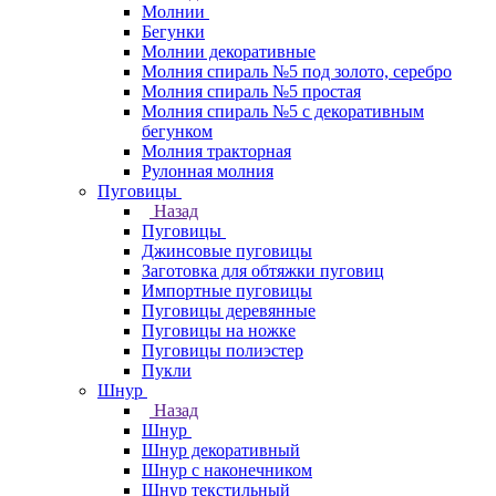
Молнии
Бегунки
Молнии декоративные
Молния спираль №5 под золото, серебро
Молния спираль №5 простая
Молния спираль №5 с декоративным
бегунком
Молния тракторная
Рулонная молния
Пуговицы
Назад
Пуговицы
Джинсовые пуговицы
Заготовка для обтяжки пуговиц
Импортные пуговицы
Пуговицы деревянные
Пуговицы на ножке
Пуговицы полиэстер
Пукли
Шнур
Назад
Шнур
Шнур декоративный
Шнур с наконечником
Шнур текстильный