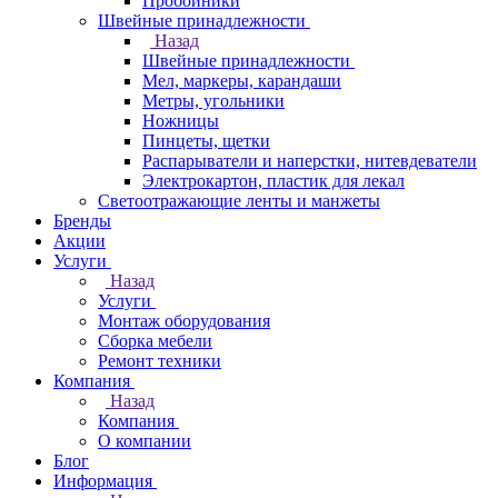
Пробойники
Швейные принадлежности
Назад
Швейные принадлежности
Мел, маркеры, карандаши
Метры, угольники
Ножницы
Пинцеты, щетки
Распарыватели и наперстки, нитевдеватели
Электрокартон, пластик для лекал
Светоотражающие ленты и манжеты
Бренды
Акции
Услуги
Назад
Услуги
Монтаж оборудования
Сборка мебели
Ремонт техники
Компания
Назад
Компания
О компании
Блог
Информация