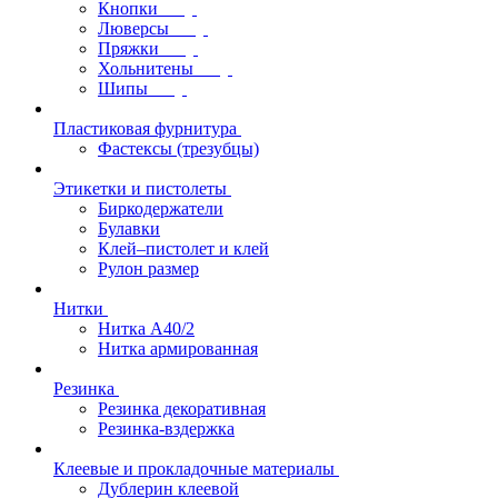
Кнопки
Люверсы
Пряжки
Хольнитены
Шипы
Пластиковая фурнитура
Фастексы (трезубцы)
Этикетки и пистолеты
Биркодержатели
Булавки
Клей–пистолет и клей
Рулон размер
Нитки
Нитка А40/2
Нитка армированная
Резинка
Резинка декоративная
Резинка-вздержка
Клеевые и прокладочные материалы
Дублерин клеевой