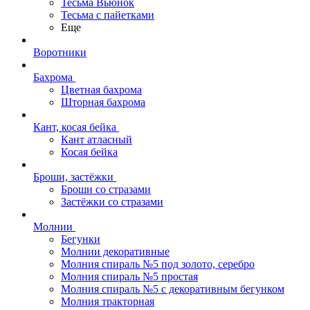
Тесьма Вьюнок
Тесьма с пайетками
Еще
Воротники
Бахрома
Цветная бахрома
Шторная бахрома
Кант, косая бейка
Кант атласный
Косая бейка
Броши, застёжки
Броши со стразами
Застёжки со стразами
Молнии
Бегунки
Молнии декоративные
Молния спираль №5 под золото, серебро
Молния спираль №5 простая
Молния спираль №5 с декоративным бегунком
Молния тракторная