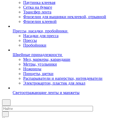
Паутинка клеевая
Сетка на бумаге
Трансфер лента
Флизелин для вышивки неклеевой, отрывной
Флизелин клеевой
Прессы, насадки, пробойники
Насадки для пресса
Прессы
Пробойники
Швейные принадлежности
Мел, маркеры, карандаши
Метры, угольники
Ножницы
Пинцеты, щетки
Распарыватели и наперстки, нитевдеватели
Электрокартон, пластик для лекал
Светоотражающие ленты и манжеты