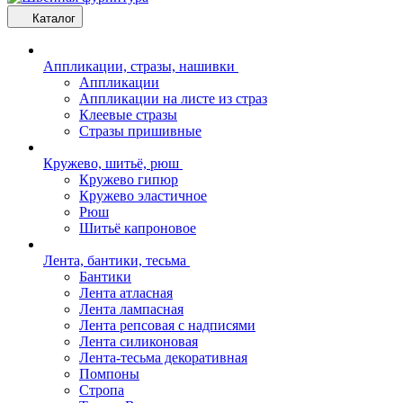
Каталог
Аппликации, стразы, нашивки
Аппликации
Аппликации на листе из страз
Клеевые стразы
Стразы пришивные
Кружево, шитьё, рюш
Кружево гипюр
Кружево эластичное
Рюш
Шитьё капроновое
Лента, бантики, тесьма
Бантики
Лента атласная
Лента лампасная
Лента репсовая с надписями
Лента силиконовая
Лента-тесьма декоративная
Помпоны
Стропа