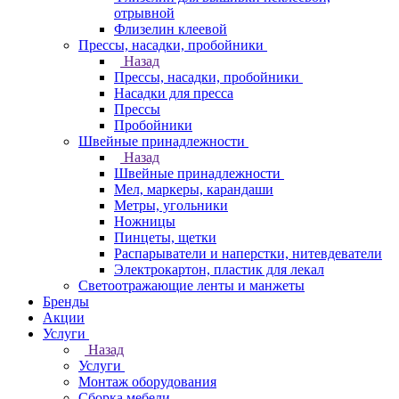
отрывной
Флизелин клеевой
Прессы, насадки, пробойники
Назад
Прессы, насадки, пробойники
Насадки для пресса
Прессы
Пробойники
Швейные принадлежности
Назад
Швейные принадлежности
Мел, маркеры, карандаши
Метры, угольники
Ножницы
Пинцеты, щетки
Распарыватели и наперстки, нитевдеватели
Электрокартон, пластик для лекал
Светоотражающие ленты и манжеты
Бренды
Акции
Услуги
Назад
Услуги
Монтаж оборудования
Сборка мебели