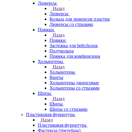
Люверсы
Назад
Люверсы
Кольца для люверсов пластик
Люверсы со стразами
Пряжки
Назад
Пряжки
Застежка для бейсболок
Полукольца
Пряжка для комбинезона
Хольнитены
Назад
Хольнитены
Винты
Хольнитены джинсовые
Хольнитены со стразами
Шипы
Назад
Шипы
Шипы со стразами
Пластиковая фурнитура
Назад
Пластиковая фурнитура
Фастексы (трезубцы)