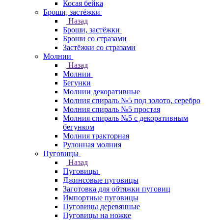
Косая бейка
Броши, застёжки
Назад
Броши, застёжки
Броши со стразами
Застёжки со стразами
Молнии
Назад
Молнии
Бегунки
Молнии декоративные
Молния спираль №5 под золото, серебро
Молния спираль №5 простая
Молния спираль №5 с декоративным
бегунком
Молния тракторная
Рулонная молния
Пуговицы
Назад
Пуговицы
Джинсовые пуговицы
Заготовка для обтяжки пуговиц
Импортные пуговицы
Пуговицы деревянные
Пуговицы на ножке