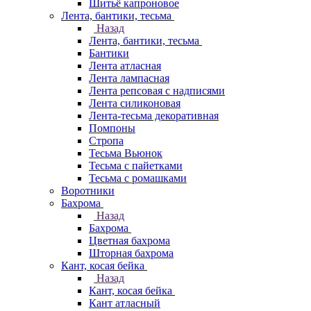
Шитьё капроновое
Лента, бантики, тесьма
Назад
Лента, бантики, тесьма
Бантики
Лента атласная
Лента лампасная
Лента репсовая с надписями
Лента силиконовая
Лента-тесьма декоративная
Помпоны
Стропа
Тесьма Вьюнок
Тесьма с пайетками
Тесьма с ромашками
Воротники
Бахрома
Назад
Бахрома
Цветная бахрома
Шторная бахрома
Кант, косая бейка
Назад
Кант, косая бейка
Кант атласный