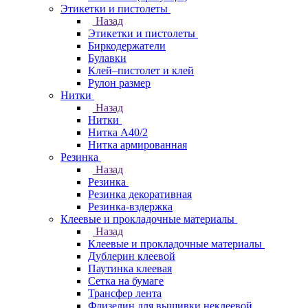
Этикетки и пистолеты
Назад
Этикетки и пистолеты
Биркодержатели
Булавки
Клей–пистолет и клей
Рулон размер
Нитки
Назад
Нитки
Нитка А40/2
Нитка армированная
Резинка
Назад
Резинка
Резинка декоративная
Резинка-вздержка
Клеевые и прокладочные материалы
Назад
Клеевые и прокладочные материалы
Дублерин клеевой
Паутинка клеевая
Сетка на бумаге
Трансфер лента
Флизелин для вышивки неклеевой,