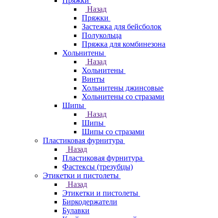
Пряжки
Назад
Пряжки
Застежка для бейсболок
Полукольца
Пряжка для комбинезона
Хольнитены
Назад
Хольнитены
Винты
Хольнитены джинсовые
Хольнитены со стразами
Шипы
Назад
Шипы
Шипы со стразами
Пластиковая фурнитура
Назад
Пластиковая фурнитура
Фастексы (трезубцы)
Этикетки и пистолеты
Назад
Этикетки и пистолеты
Биркодержатели
Булавки