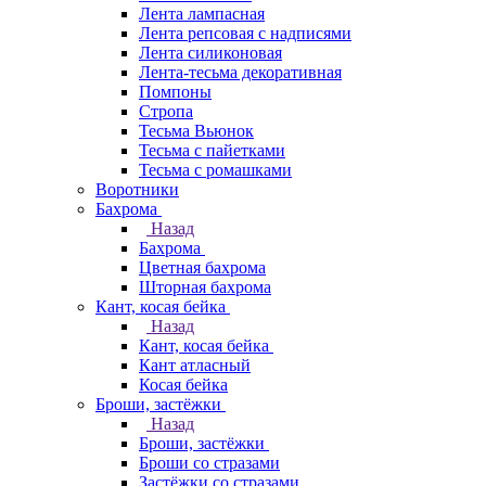
Лента лампасная
Лента репсовая с надписями
Лента силиконовая
Лента-тесьма декоративная
Помпоны
Стропа
Тесьма Вьюнок
Тесьма с пайетками
Тесьма с ромашками
Воротники
Бахрома
Назад
Бахрома
Цветная бахрома
Шторная бахрома
Кант, косая бейка
Назад
Кант, косая бейка
Кант атласный
Косая бейка
Броши, застёжки
Назад
Броши, застёжки
Броши со стразами
Застёжки со стразами