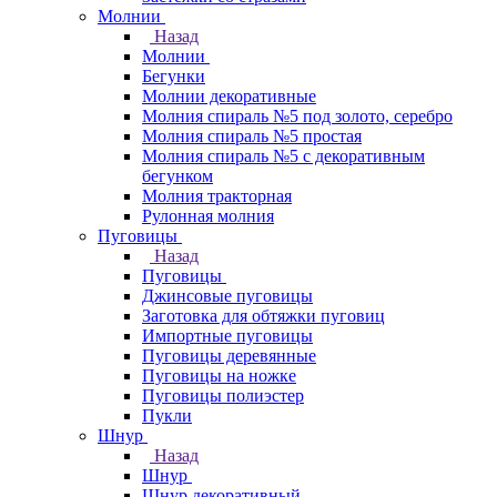
Молнии
Назад
Молнии
Бегунки
Молнии декоративные
Молния спираль №5 под золото, серебро
Молния спираль №5 простая
Молния спираль №5 с декоративным
бегунком
Молния тракторная
Рулонная молния
Пуговицы
Назад
Пуговицы
Джинсовые пуговицы
Заготовка для обтяжки пуговиц
Импортные пуговицы
Пуговицы деревянные
Пуговицы на ножке
Пуговицы полиэстер
Пукли
Шнур
Назад
Шнур
Шнур декоративный