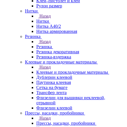
Клей–пистолет и клей
Рулон размер
Нитки
Назад
Нитки
Нитка А40/2
Нитка армированная
Резинка
Назад
Резинка
Резинка декоративная
Резинка-вздержка
Клеевые и прокладочные материалы
Назад
Клеевые и прокладочные материалы
Дублерин клеевой
Паутинка клеевая
Сетка на бумаге
Трансфер лента
Флизелин для вышивки неклеевой,
отрывной
Флизелин клеевой
Прессы, насадки, пробойники
Назад
Прессы, насадки, пробойники