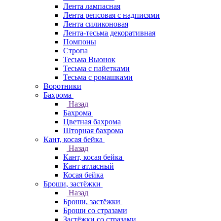
Лента лампасная
Лента репсовая с надписями
Лента силиконовая
Лента-тесьма декоративная
Помпоны
Стропа
Тесьма Вьюнок
Тесьма с пайетками
Тесьма с ромашками
Воротники
Бахрома
Назад
Бахрома
Цветная бахрома
Шторная бахрома
Кант, косая бейка
Назад
Кант, косая бейка
Кант атласный
Косая бейка
Броши, застёжки
Назад
Броши, застёжки
Броши со стразами
Застёжки со стразами