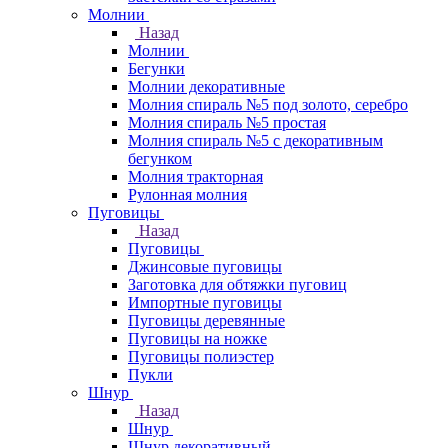
Молнии
Назад
Молнии
Бегунки
Молнии декоративные
Молния спираль №5 под золото, серебро
Молния спираль №5 простая
Молния спираль №5 с декоративным
бегунком
Молния тракторная
Рулонная молния
Пуговицы
Назад
Пуговицы
Джинсовые пуговицы
Заготовка для обтяжки пуговиц
Импортные пуговицы
Пуговицы деревянные
Пуговицы на ножке
Пуговицы полиэстер
Пукли
Шнур
Назад
Шнур
Шнур декоративный