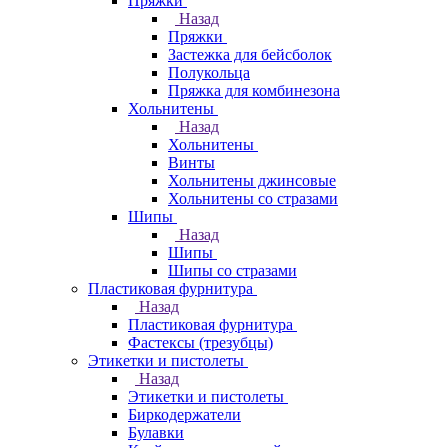
Пряжки
Назад
Пряжки
Застежка для бейсболок
Полукольца
Пряжка для комбинезона
Хольнитены
Назад
Хольнитены
Винты
Хольнитены джинсовые
Хольнитены со стразами
Шипы
Назад
Шипы
Шипы со стразами
Пластиковая фурнитура
Назад
Пластиковая фурнитура
Фастексы (трезубцы)
Этикетки и пистолеты
Назад
Этикетки и пистолеты
Биркодержатели
Булавки