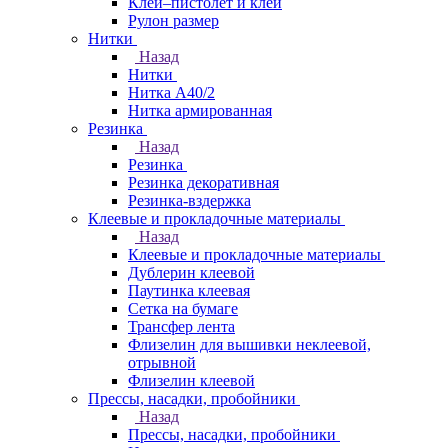
Клей–пистолет и клей
Рулон размер
Нитки
Назад
Нитки
Нитка А40/2
Нитка армированная
Резинка
Назад
Резинка
Резинка декоративная
Резинка-вздержка
Клеевые и прокладочные материалы
Назад
Клеевые и прокладочные материалы
Дублерин клеевой
Паутинка клеевая
Сетка на бумаге
Трансфер лента
Флизелин для вышивки неклеевой,
отрывной
Флизелин клеевой
Прессы, насадки, пробойники
Назад
Прессы, насадки, пробойники