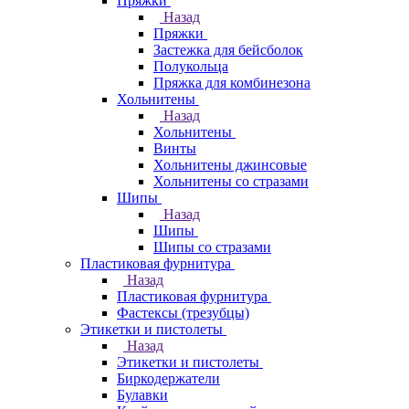
Пряжки
Назад
Пряжки
Застежка для бейсболок
Полукольца
Пряжка для комбинезона
Хольнитены
Назад
Хольнитены
Винты
Хольнитены джинсовые
Хольнитены со стразами
Шипы
Назад
Шипы
Шипы со стразами
Пластиковая фурнитура
Назад
Пластиковая фурнитура
Фастексы (трезубцы)
Этикетки и пистолеты
Назад
Этикетки и пистолеты
Биркодержатели
Булавки