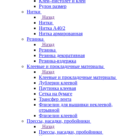
Клей–пистолет и клей
Рулон размер
Нитки
Назад
Нитки
Нитка А40/2
Нитка армированная
Резинка
Назад
Резинка
Резинка декоративная
Резинка-вздержка
Клеевые и прокладочные материалы
Назад
Клеевые и прокладочные материалы
Дублерин клеевой
Паутинка клеевая
Сетка на бумаге
Трансфер лента
Флизелин для вышивки неклеевой,
отрывной
Флизелин клеевой
Прессы, насадки, пробойники
Назад
Прессы, насадки, пробойники