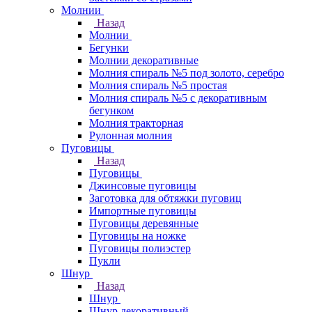
Молнии
Назад
Молнии
Бегунки
Молнии декоративные
Молния спираль №5 под золото, серебро
Молния спираль №5 простая
Молния спираль №5 с декоративным
бегунком
Молния тракторная
Рулонная молния
Пуговицы
Назад
Пуговицы
Джинсовые пуговицы
Заготовка для обтяжки пуговиц
Импортные пуговицы
Пуговицы деревянные
Пуговицы на ножке
Пуговицы полиэстер
Пукли
Шнур
Назад
Шнур
Шнур декоративный