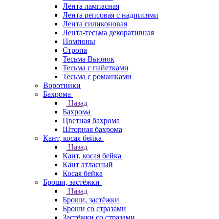
Лента лампасная
Лента репсовая с надписями
Лента силиконовая
Лента-тесьма декоративная
Помпоны
Стропа
Тесьма Вьюнок
Тесьма с пайетками
Тесьма с ромашками
Воротники
Бахрома
Назад
Бахрома
Цветная бахрома
Шторная бахрома
Кант, косая бейка
Назад
Кант, косая бейка
Кант атласный
Косая бейка
Броши, застёжки
Назад
Броши, застёжки
Броши со стразами
Застёжки со стразами