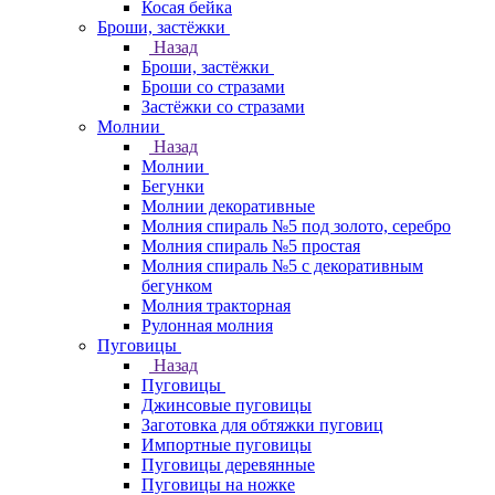
Косая бейка
Броши, застёжки
Назад
Броши, застёжки
Броши со стразами
Застёжки со стразами
Молнии
Назад
Молнии
Бегунки
Молнии декоративные
Молния спираль №5 под золото, серебро
Молния спираль №5 простая
Молния спираль №5 с декоративным
бегунком
Молния тракторная
Рулонная молния
Пуговицы
Назад
Пуговицы
Джинсовые пуговицы
Заготовка для обтяжки пуговиц
Импортные пуговицы
Пуговицы деревянные
Пуговицы на ножке