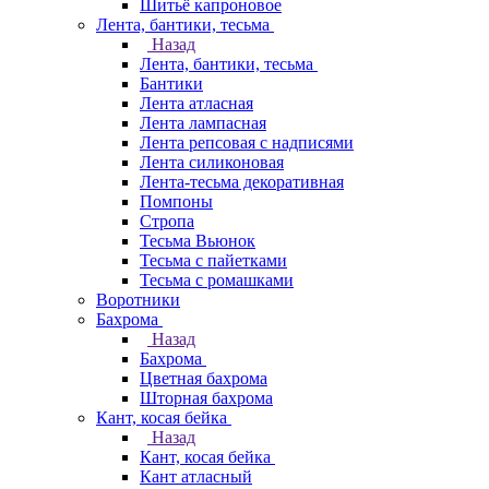
Шитьё капроновое
Лента, бантики, тесьма
Назад
Лента, бантики, тесьма
Бантики
Лента атласная
Лента лампасная
Лента репсовая с надписями
Лента силиконовая
Лента-тесьма декоративная
Помпоны
Стропа
Тесьма Вьюнок
Тесьма с пайетками
Тесьма с ромашками
Воротники
Бахрома
Назад
Бахрома
Цветная бахрома
Шторная бахрома
Кант, косая бейка
Назад
Кант, косая бейка
Кант атласный