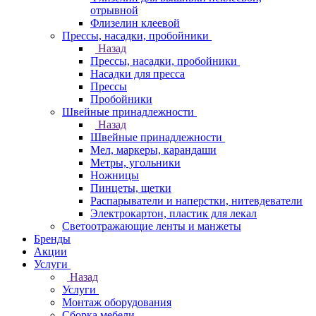
отрывной
Флизелин клеевой
Прессы, насадки, пробойники
Назад
Прессы, насадки, пробойники
Насадки для пресса
Прессы
Пробойники
Швейные принадлежности
Назад
Швейные принадлежности
Мел, маркеры, карандаши
Метры, угольники
Ножницы
Пинцеты, щетки
Распарыватели и наперстки, нитевдеватели
Электрокартон, пластик для лекал
Светоотражающие ленты и манжеты
Бренды
Акции
Услуги
Назад
Услуги
Монтаж оборудования
Сборка мебели