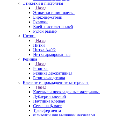
Этикетки и пистолеты
Назад
Этикетки и пистолеты
Биркодержатели
Булавки
Клей–пистолет и клей
Рулон размер
Нитки
Назад
Нитки
Нитка А40/2
Нитка армированная
Резинка
Назад
Резинка
Резинка декоративная
Резинка-вздержка
Клеевые и прокладочные материалы
Назад
Клеевые и прокладочные материалы
Дублерин клеевой
Паутинка клеевая
Сетка на бумаге
Трансфер лента
Флизелин для вышивки неклеевой,