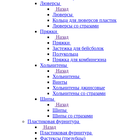
Люверсы
Назад
Люверсы
Кольца для люверсов пластик
Люверсы со стразами
Пряжки
Назад
Пряжки
Застежка для бейсболок
Полукольца
Пряжка для комбинезона
Хольнитены
Назад
Хольнитены
Винты
Хольнитены джинсовые
Хольнитены со стразами
Шипы
Назад
Шипы
Шипы со стразами
Пластиковая фурнитура
Назад
Пластиковая фурнитура
Фастексы (трезубцы)