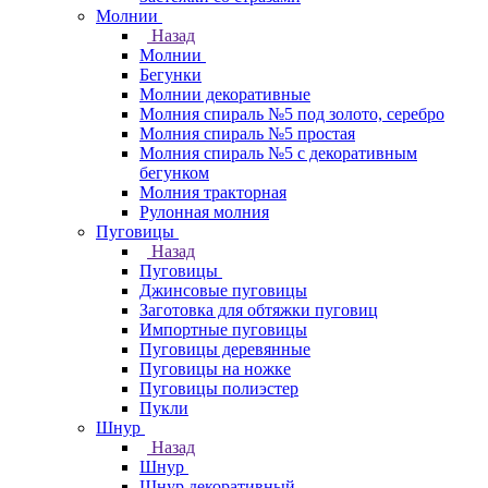
Молнии
Назад
Молнии
Бегунки
Молнии декоративные
Молния спираль №5 под золото, серебро
Молния спираль №5 простая
Молния спираль №5 с декоративным
бегунком
Молния тракторная
Рулонная молния
Пуговицы
Назад
Пуговицы
Джинсовые пуговицы
Заготовка для обтяжки пуговиц
Импортные пуговицы
Пуговицы деревянные
Пуговицы на ножке
Пуговицы полиэстер
Пукли
Шнур
Назад
Шнур
Шнур декоративный