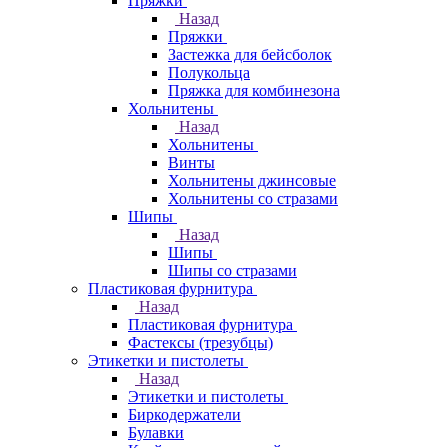
Пряжки
Назад
Пряжки
Застежка для бейсболок
Полукольца
Пряжка для комбинезона
Хольнитены
Назад
Хольнитены
Винты
Хольнитены джинсовые
Хольнитены со стразами
Шипы
Назад
Шипы
Шипы со стразами
Пластиковая фурнитура
Назад
Пластиковая фурнитура
Фастексы (трезубцы)
Этикетки и пистолеты
Назад
Этикетки и пистолеты
Биркодержатели
Булавки