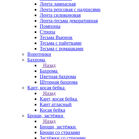
Лента лампасная
Лента репсовая с надписями
Лента силиконовая
Лента-тесьма декоративная
Помпоны
Стропа
Тесьма Вьюнок
Тесьма с пайетками
Тесьма с ромашками
Воротники
Бахрома
Назад
Бахрома
Цветная бахрома
Шторная бахрома
Кант, косая бейка
Назад
Кант, косая бейка
Кант атласный
Косая бейка
Броши, застёжки
Назад
Броши, застёжки
Броши со стразами
Застёжки со стразами