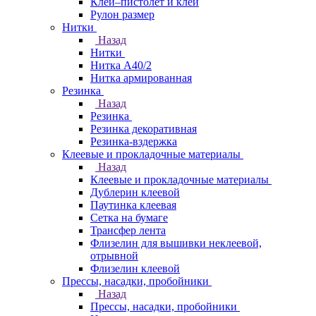
Клей–пистолет и клей
Рулон размер
Нитки
Назад
Нитки
Нитка А40/2
Нитка армированная
Резинка
Назад
Резинка
Резинка декоративная
Резинка-вздержка
Клеевые и прокладочные материалы
Назад
Клеевые и прокладочные материалы
Дублерин клеевой
Паутинка клеевая
Сетка на бумаге
Трансфер лента
Флизелин для вышивки неклеевой,
отрывной
Флизелин клеевой
Прессы, насадки, пробойники
Назад
Прессы, насадки, пробойники