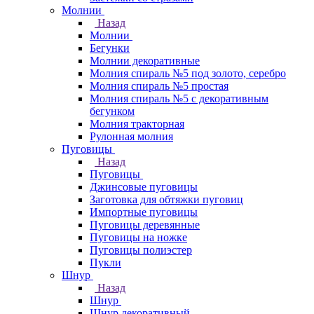
Молнии
Назад
Молнии
Бегунки
Молнии декоративные
Молния спираль №5 под золото, серебро
Молния спираль №5 простая
Молния спираль №5 с декоративным
бегунком
Молния тракторная
Рулонная молния
Пуговицы
Назад
Пуговицы
Джинсовые пуговицы
Заготовка для обтяжки пуговиц
Импортные пуговицы
Пуговицы деревянные
Пуговицы на ножке
Пуговицы полиэстер
Пукли
Шнур
Назад
Шнур
Шнур декоративный