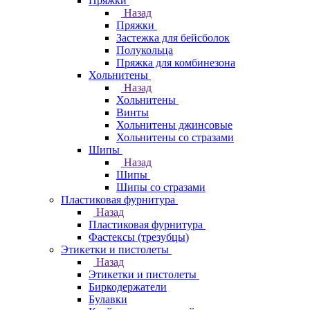
Пряжки
Назад
Пряжки
Застежка для бейсболок
Полукольца
Пряжка для комбинезона
Хольнитены
Назад
Хольнитены
Винты
Хольнитены джинсовые
Хольнитены со стразами
Шипы
Назад
Шипы
Шипы со стразами
Пластиковая фурнитура
Назад
Пластиковая фурнитура
Фастексы (трезубцы)
Этикетки и пистолеты
Назад
Этикетки и пистолеты
Биркодержатели
Булавки