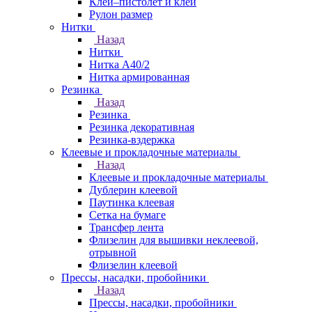
Клей–пистолет и клей
Рулон размер
Нитки
Назад
Нитки
Нитка А40/2
Нитка армированная
Резинка
Назад
Резинка
Резинка декоративная
Резинка-вздержка
Клеевые и прокладочные материалы
Назад
Клеевые и прокладочные материалы
Дублерин клеевой
Паутинка клеевая
Сетка на бумаге
Трансфер лента
Флизелин для вышивки неклеевой,
отрывной
Флизелин клеевой
Прессы, насадки, пробойники
Назад
Прессы, насадки, пробойники