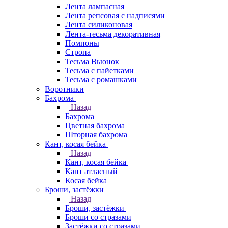
Лента лампасная
Лента репсовая с надписями
Лента силиконовая
Лента-тесьма декоративная
Помпоны
Стропа
Тесьма Вьюнок
Тесьма с пайетками
Тесьма с ромашками
Воротники
Бахрома
Назад
Бахрома
Цветная бахрома
Шторная бахрома
Кант, косая бейка
Назад
Кант, косая бейка
Кант атласный
Косая бейка
Броши, застёжки
Назад
Броши, застёжки
Броши со стразами
Застёжки со стразами