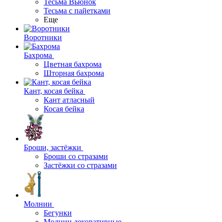
Тесьма Вьюнок
Тесьма с пайетками
Еще
Воротники
Бахрома
Цветная бахрома
Шторная бахрома
Кант, косая бейка
Кант атласный
Косая бейка
Броши, застёжки
Броши со стразами
Застёжки со стразами
Молнии
Бегунки
Молнии декоративные