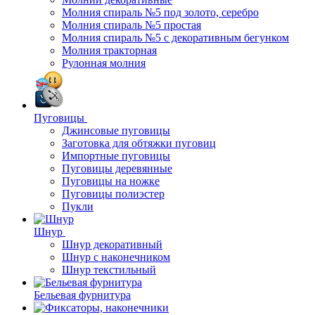
Молния спираль №5 под золото, серебро
Молния спираль №5 простая
Молния спираль №5 с декоративным бегунком
Молния тракторная
Рулонная молния
Пуговицы
Джинсовые пуговицы
Заготовка для обтяжки пуговиц
Импортные пуговицы
Пуговицы деревянные
Пуговицы на ножке
Пуговицы полиэстер
Пукли
Шнур
Шнур декоративный
Шнур с наконечником
Шнур текстильный
Бельевая фурнитура