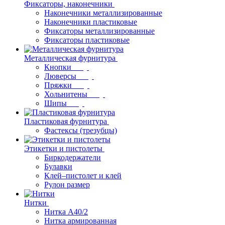
Фиксаторы, наконечники
Наконечники металлизированные
Наконечники пластиковые
Фиксаторы металлизированные
Фиксаторы пластиковые
Металлическая фурнитура
Кнопки
Люверсы
Пряжки
Хольнитены
Шипы
Пластиковая фурнитура
Фастексы (трезубцы)
Этикетки и пистолеты
Биркодержатели
Булавки
Клей–пистолет и клей
Рулон размер
Нитки
Нитка А40/2
Нитка армированная