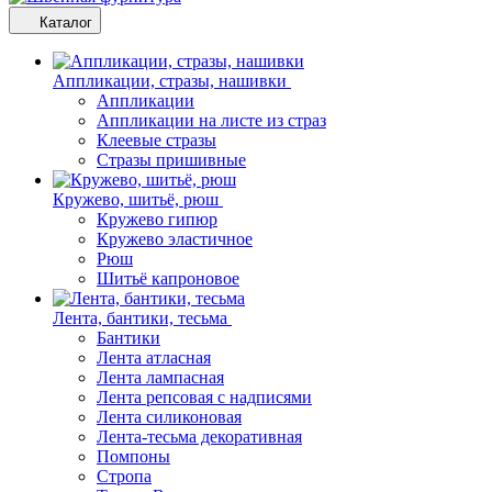
Каталог
Аппликации, стразы, нашивки
Аппликации
Аппликации на листе из страз
Клеевые стразы
Стразы пришивные
Кружево, шитьё, рюш
Кружево гипюр
Кружево эластичное
Рюш
Шитьё капроновое
Лента, бантики, тесьма
Бантики
Лента атласная
Лента лампасная
Лента репсовая с надписями
Лента силиконовая
Лента-тесьма декоративная
Помпоны
Стропа