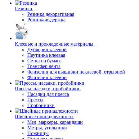
Резинка
Резинка декоративная
Резинка-вздержка
Клеевые и прокладочные материалы
Дублерин клеевой
Паутинка клеевая
Сетка на бумаге
Трансфер лента
Флизелин для вышивки неклеевой, отрывной
Флизелин клеевой
Прессы, насадки, пробойники
Насадки для пресса
Прессы
Пробойники
Швейные принадлежности
Мел, маркеры, карандаши
Метры, угольники
Ножницы
Пинцеты, щетки