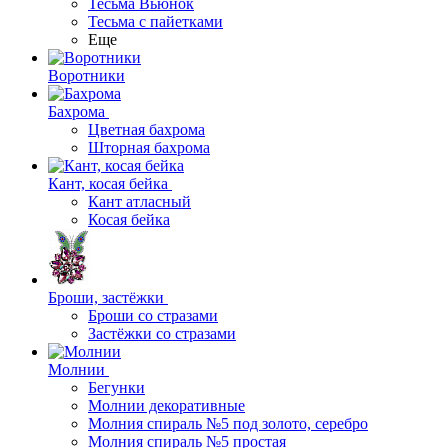
Тесьма Вьюнок
Тесьма с пайетками
Еще
Воротники
Бахрома
Цветная бахрома
Шторная бахрома
Кант, косая бейка
Кант атласный
Косая бейка
Броши, застёжки
Броши со стразами
Застёжки со стразами
Молнии
Бегунки
Молнии декоративные
Молния спираль №5 под золото, серебро
Молния спираль №5 простая