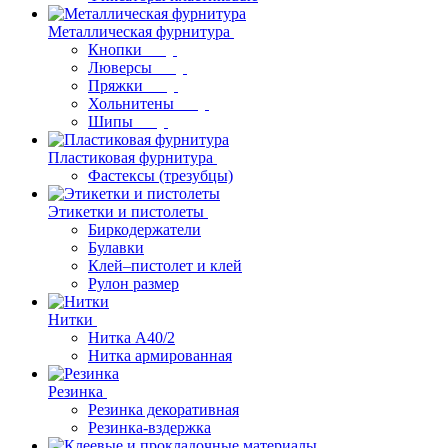
Металлическая фурнитура
Кнопки
Люверсы
Пряжки
Хольнитены
Шипы
Пластиковая фурнитура
Фастексы (трезубцы)
Этикетки и пистолеты
Биркодержатели
Булавки
Клей–пистолет и клей
Рулон размер
Нитки
Нитка А40/2
Нитка армированная
Резинка
Резинка декоративная
Резинка-вздержка