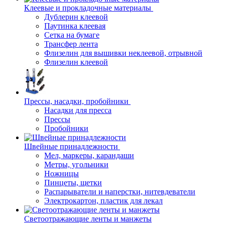
Клеевые и прокладочные материалы
Дублерин клеевой
Паутинка клеевая
Сетка на бумаге
Трансфер лента
Флизелин для вышивки неклеевой, отрывной
Флизелин клеевой
Прессы, насадки, пробойники
Насадки для пресса
Прессы
Пробойники
Швейные принадлежности
Мел, маркеры, карандаши
Метры, угольники
Ножницы
Пинцеты, щетки
Распарыватели и наперстки, нитевдеватели
Электрокартон, пластик для лекал
Светоотражающие ленты и манжеты