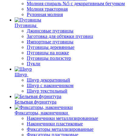
Молния спираль №5 с декоративным бегунком
Молния тракторная
Рулонная молния
Пуговицы
Джинсовые пуговицы
Заготовка для обтяжки пуговиц
Импортные пуговицы
Пуговицы деревянные
Пуговицы на ножке
Пуговицы полиэстер
Пукли
Шнур
Шнур декоративный
Шнур с наконечником
Шнур текстильный
Бельевая фурнитура
Фиксаторы, наконечники
Наконечники металлизированные
Наконечники пластиковые
Фиксаторы металлизированные
Фиксаторы пластиковые