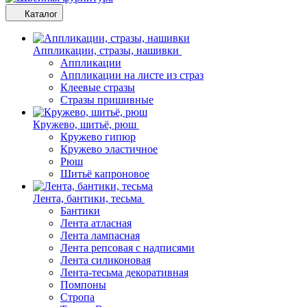
Каталог
Аппликации, стразы, нашивки
Аппликации
Аппликации на листе из страз
Клеевые стразы
Стразы пришивные
Кружево, шитьё, рюш
Кружево гипюр
Кружево эластичное
Рюш
Шитьё капроновое
Лента, бантики, тесьма
Бантики
Лента атласная
Лента лампасная
Лента репсовая с надписями
Лента силиконовая
Лента-тесьма декоративная
Помпоны
Стропа