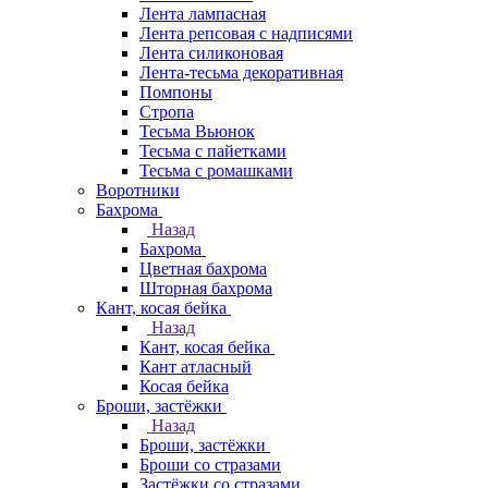
Лента лампасная
Лента репсовая с надписями
Лента силиконовая
Лента-тесьма декоративная
Помпоны
Стропа
Тесьма Вьюнок
Тесьма с пайетками
Тесьма с ромашками
Воротники
Бахрома
Назад
Бахрома
Цветная бахрома
Шторная бахрома
Кант, косая бейка
Назад
Кант, косая бейка
Кант атласный
Косая бейка
Броши, застёжки
Назад
Броши, застёжки
Броши со стразами
Застёжки со стразами