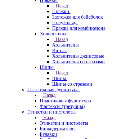
Пряжки
Назад
Пряжки
Застежка для бейсболок
Полукольца
Пряжка для комбинезона
Хольнитены
Назад
Хольнитены
Винты
Хольнитены джинсовые
Хольнитены со стразами
Шипы
Назад
Шипы
Шипы со стразами
Пластиковая фурнитура
Назад
Пластиковая фурнитура
Фастексы (трезубцы)
Этикетки и пистолеты
Назад
Этикетки и пистолеты
Биркодержатели
Булавки