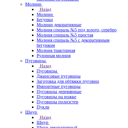
Молнии
Назад
Молнии
Бегунки
Молнии декоративные
Молния спираль №5 под золото, серебро
Молния спираль №5 простая
Молния спираль №5 с декоративным
бегунком
Молния тракторная
Рулонная молния
Пуговицы
Назад
Пуговицы
Джинсовые пуговицы
Заготовка для обтяжки пуговиц
Импортные пуговицы
Пуговицы деревянные
Пуговицы на ножке
Пуговицы полиэстер
Пукли
Шнур
Назад
Шнур
Шнур декоративный