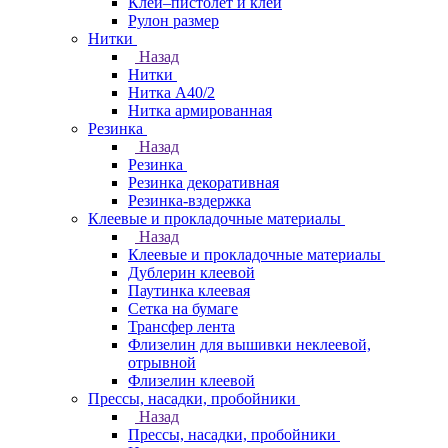
Клей–пистолет и клей
Рулон размер
Нитки
Назад
Нитки
Нитка А40/2
Нитка армированная
Резинка
Назад
Резинка
Резинка декоративная
Резинка-вздержка
Клеевые и прокладочные материалы
Назад
Клеевые и прокладочные материалы
Дублерин клеевой
Паутинка клеевая
Сетка на бумаге
Трансфер лента
Флизелин для вышивки неклеевой,
отрывной
Флизелин клеевой
Прессы, насадки, пробойники
Назад
Прессы, насадки, пробойники