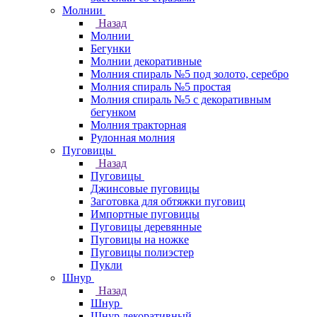
Молнии
Назад
Молнии
Бегунки
Молнии декоративные
Молния спираль №5 под золото, серебро
Молния спираль №5 простая
Молния спираль №5 с декоративным
бегунком
Молния тракторная
Рулонная молния
Пуговицы
Назад
Пуговицы
Джинсовые пуговицы
Заготовка для обтяжки пуговиц
Импортные пуговицы
Пуговицы деревянные
Пуговицы на ножке
Пуговицы полиэстер
Пукли
Шнур
Назад
Шнур
Шнур декоративный