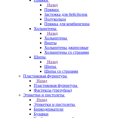
Пряжки
Назад
Пряжки
Застежка для бейсболок
Полукольца
Пряжка для комбинезона
Хольнитены
Назад
Хольнитены
Винты
Хольнитены джинсовые
Хольнитены со стразами
Шипы
Назад
Шипы
Шипы со стразами
Пластиковая фурнитура
Назад
Пластиковая фурнитура
Фастексы (трезубцы)
Этикетки и пистолеты
Назад
Этикетки и пистолеты
Биркодержатели
Булавки