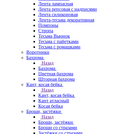
Лента лампасная
Лента репсовая с надписями
Лента силиконовая
Лента-тесьма декоративная
Помпоны
Стропа
Тесьма Вьюнок
Тесьма с пайетками
Тесьма с ромашками
Воротники
Бахрома
Назад
Бахрома
Цветная бахрома
Шторная бахрома
Кант, косая бейка
Назад
Кант, косая бейка
Кант атласный
Косая бейка
Броши, застёжки
Назад
Броши, застёжки
Броши со стразами
Застёжки со стразами