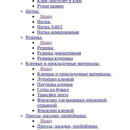
Клей–пистолет и клей
Рулон размер
Нитки
Назад
Нитки
Нитка А40/2
Нитка армированная
Резинка
Назад
Резинка
Резинка декоративная
Резинка-вздержка
Клеевые и прокладочные материалы
Назад
Клеевые и прокладочные материалы
Дублерин клеевой
Паутинка клеевая
Сетка на бумаге
Трансфер лента
Флизелин для вышивки неклеевой,
отрывной
Флизелин клеевой
Прессы, насадки, пробойники
Назад
Прессы, насадки, пробойники