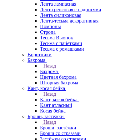
Лента лампасная
Лента репсовая с надписями
Лента силиконовая
Лента-тесьма декоративная
Помпоны
Стропа
Тесьма Вьюнок
Тесьма с пайетками
Тесьма с ромашками
Воротники
Бахрома
Назад
Бахрома
Цветная бахрома
Шторная бахрома
Кант, косая бейка
Назад
Кант, косая бейка
Кант атласный
Косая бейка
Броши, застёжки
Назад
Броши, застёжки
Броши со стразами
Застёжки со стразами