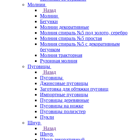
Молнии
Назад
Молнии
Бегунки
Молнии декоративные
Молния спираль №5 под золото, серебро
Молния спираль №5 простая
Молния спираль №5 с декоративным
бегунком
Молния тракторная
Рулонная молния
Пуговицы
Назад
Пуговицы
Джинсовые пуговицы
Заготовка для обтяжки пуговиц
Импортные пуговицы
Пуговицы деревянные
Пуговицы на ножке
Пуговицы полиэстер
Пукли
Шнур
Назад
Шнур
Шнур декоративный