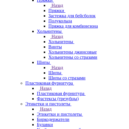
Пряжки
Назад
Пряжки
Застежка для бейсболок
Полукольца
Пряжка для комбинезона
Хольнитены
Назад
Хольнитены
Винты
Хольнитены джинсовые
Хольнитены со стразами
Шипы
Назад
Шипы
Шипы со стразами
Пластиковая фурнитура
Назад
Пластиковая фурнитура
Фастексы (трезубцы)
Этикетки и пистолеты
Назад
Этикетки и пистолеты
Биркодержатели
Булавки