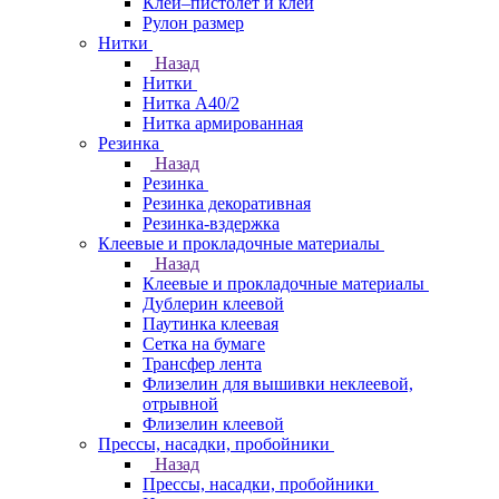
Клей–пистолет и клей
Рулон размер
Нитки
Назад
Нитки
Нитка А40/2
Нитка армированная
Резинка
Назад
Резинка
Резинка декоративная
Резинка-вздержка
Клеевые и прокладочные материалы
Назад
Клеевые и прокладочные материалы
Дублерин клеевой
Паутинка клеевая
Сетка на бумаге
Трансфер лента
Флизелин для вышивки неклеевой,
отрывной
Флизелин клеевой
Прессы, насадки, пробойники
Назад
Прессы, насадки, пробойники