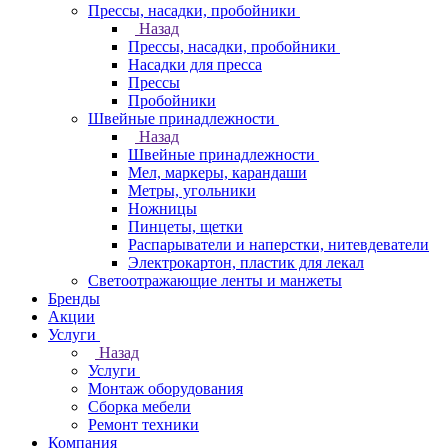
Прессы, насадки, пробойники
Назад
Прессы, насадки, пробойники
Насадки для пресса
Прессы
Пробойники
Швейные принадлежности
Назад
Швейные принадлежности
Мел, маркеры, карандаши
Метры, угольники
Ножницы
Пинцеты, щетки
Распарыватели и наперстки, нитевдеватели
Электрокартон, пластик для лекал
Светоотражающие ленты и манжеты
Бренды
Акции
Услуги
Назад
Услуги
Монтаж оборудования
Сборка мебели
Ремонт техники
Компания