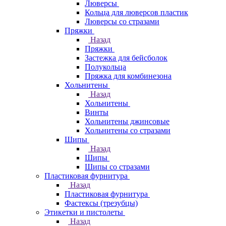
Люверсы
Кольца для люверсов пластик
Люверсы со стразами
Пряжки
Назад
Пряжки
Застежка для бейсболок
Полукольца
Пряжка для комбинезона
Хольнитены
Назад
Хольнитены
Винты
Хольнитены джинсовые
Хольнитены со стразами
Шипы
Назад
Шипы
Шипы со стразами
Пластиковая фурнитура
Назад
Пластиковая фурнитура
Фастексы (трезубцы)
Этикетки и пистолеты
Назад