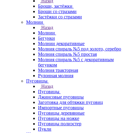
Назад
Броши, застёжки
Броши со стразами
Застёжки со стразами
Молнии
Назад
Молнии
Бегунки
Молнии декоративные
Молния спираль №5 под золото, серебро
Молния спираль №5 простая
Молния спираль №5 с декоративным
бегунком
Молния тракторная
Рулонная молния
Пуговицы
Назад
Пуговицы
Джинсовые пуговицы
Заготовка для обтяжки пуговиц
Импортные пуговицы
Пуговицы деревянные
Пуговицы на ножке
Пуговицы полиэстер
Пукли