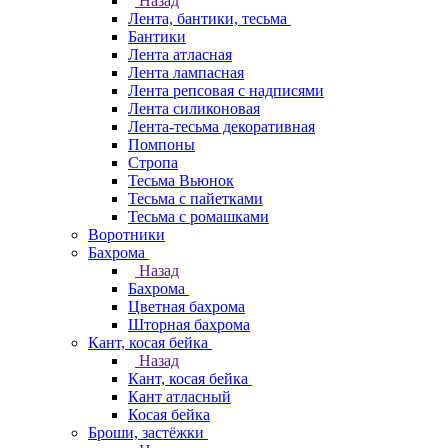
Назад
Лента, бантики, тесьма
Бантики
Лента атласная
Лента лампасная
Лента репсовая с надписями
Лента силиконовая
Лента-тесьма декоративная
Помпоны
Стропа
Тесьма Вьюнок
Тесьма с пайетками
Тесьма с ромашками
Воротники
Бахрома
Назад
Бахрома
Цветная бахрома
Шторная бахрома
Кант, косая бейка
Назад
Кант, косая бейка
Кант атласный
Косая бейка
Броши, застёжки