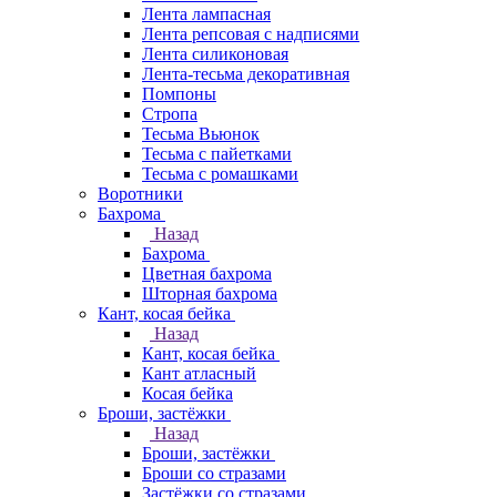
Лента лампасная
Лента репсовая с надписями
Лента силиконовая
Лента-тесьма декоративная
Помпоны
Стропа
Тесьма Вьюнок
Тесьма с пайетками
Тесьма с ромашками
Воротники
Бахрома
Назад
Бахрома
Цветная бахрома
Шторная бахрома
Кант, косая бейка
Назад
Кант, косая бейка
Кант атласный
Косая бейка
Броши, застёжки
Назад
Броши, застёжки
Броши со стразами
Застёжки со стразами