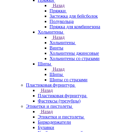
Пряжки
Назад
Пряжки
Застежка для бейсболок
Полукольца
Пряжка для комбинезона
Хольнитены
Назад
Хольнитены
Винты
Хольнитены джинсовые
Хольнитены со стразами
Шипы
Назад
Шипы
Шипы со стразами
Пластиковая фурнитура
Назад
Пластиковая фурнитура
Фастексы (трезубцы)
Этикетки и пистолеты
Назад
Этикетки и пистолеты
Биркодержатели
Булавки