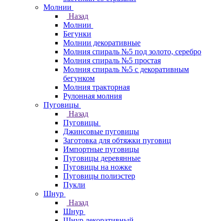
Молнии
Назад
Молнии
Бегунки
Молнии декоративные
Молния спираль №5 под золото, серебро
Молния спираль №5 простая
Молния спираль №5 с декоративным
бегунком
Молния тракторная
Рулонная молния
Пуговицы
Назад
Пуговицы
Джинсовые пуговицы
Заготовка для обтяжки пуговиц
Импортные пуговицы
Пуговицы деревянные
Пуговицы на ножке
Пуговицы полиэстер
Пукли
Шнур
Назад
Шнур
Шнур декоративный