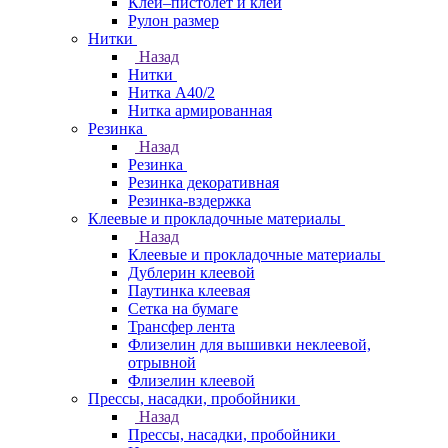
Клей–пистолет и клей
Рулон размер
Нитки
Назад
Нитки
Нитка А40/2
Нитка армированная
Резинка
Назад
Резинка
Резинка декоративная
Резинка-вздержка
Клеевые и прокладочные материалы
Назад
Клеевые и прокладочные материалы
Дублерин клеевой
Паутинка клеевая
Сетка на бумаге
Трансфер лента
Флизелин для вышивки неклеевой,
отрывной
Флизелин клеевой
Прессы, насадки, пробойники
Назад
Прессы, насадки, пробойники