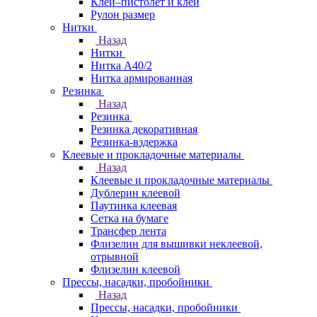
Клей–пистолет и клей
Рулон размер
Нитки
Назад
Нитки
Нитка А40/2
Нитка армированная
Резинка
Назад
Резинка
Резинка декоративная
Резинка-вздержка
Клеевые и прокладочные материалы
Назад
Клеевые и прокладочные материалы
Дублерин клеевой
Паутинка клеевая
Сетка на бумаге
Трансфер лента
Флизелин для вышивки неклеевой,
отрывной
Флизелин клеевой
Прессы, насадки, пробойники
Назад
Прессы, насадки, пробойники