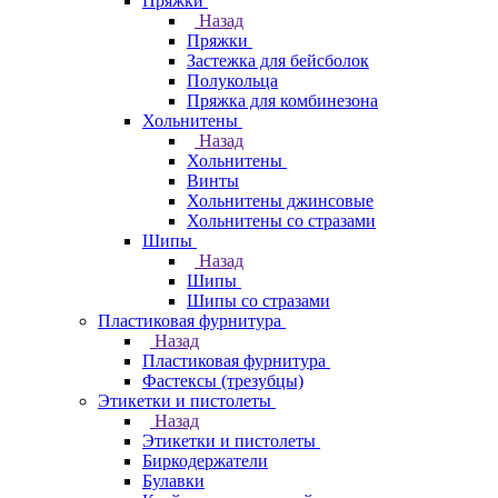
Пряжки
Назад
Пряжки
Застежка для бейсболок
Полукольца
Пряжка для комбинезона
Хольнитены
Назад
Хольнитены
Винты
Хольнитены джинсовые
Хольнитены со стразами
Шипы
Назад
Шипы
Шипы со стразами
Пластиковая фурнитура
Назад
Пластиковая фурнитура
Фастексы (трезубцы)
Этикетки и пистолеты
Назад
Этикетки и пистолеты
Биркодержатели
Булавки