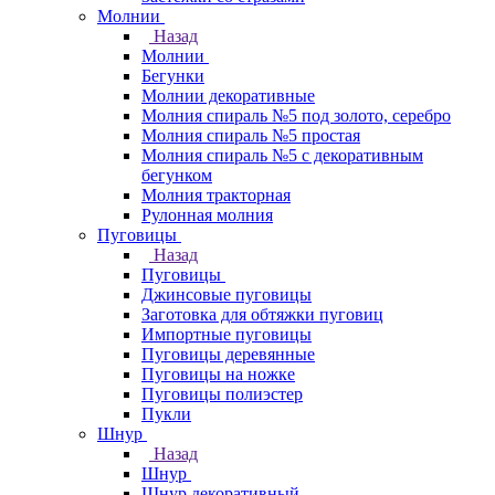
Молнии
Назад
Молнии
Бегунки
Молнии декоративные
Молния спираль №5 под золото, серебро
Молния спираль №5 простая
Молния спираль №5 с декоративным
бегунком
Молния тракторная
Рулонная молния
Пуговицы
Назад
Пуговицы
Джинсовые пуговицы
Заготовка для обтяжки пуговиц
Импортные пуговицы
Пуговицы деревянные
Пуговицы на ножке
Пуговицы полиэстер
Пукли
Шнур
Назад
Шнур
Шнур декоративный