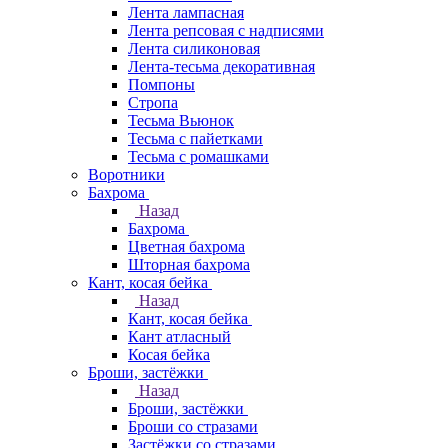
Лента лампасная
Лента репсовая с надписями
Лента силиконовая
Лента-тесьма декоративная
Помпоны
Стропа
Тесьма Вьюнок
Тесьма с пайетками
Тесьма с ромашками
Воротники
Бахрома
Назад
Бахрома
Цветная бахрома
Шторная бахрома
Кант, косая бейка
Назад
Кант, косая бейка
Кант атласный
Косая бейка
Броши, застёжки
Назад
Броши, застёжки
Броши со стразами
Застёжки со стразами