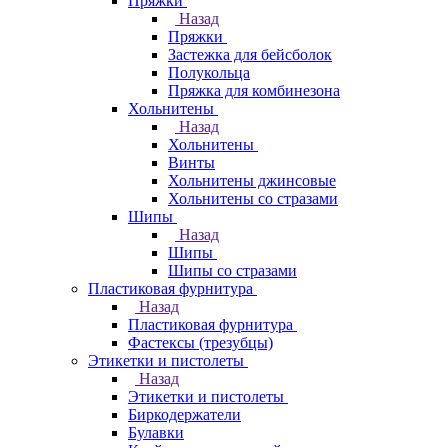
Пряжки
Назад
Пряжки
Застежка для бейсболок
Полукольца
Пряжка для комбинезона
Хольнитены
Назад
Хольнитены
Винты
Хольнитены джинсовые
Хольнитены со стразами
Шипы
Назад
Шипы
Шипы со стразами
Пластиковая фурнитура
Назад
Пластиковая фурнитура
Фастексы (трезубцы)
Этикетки и пистолеты
Назад
Этикетки и пистолеты
Биркодержатели
Булавки