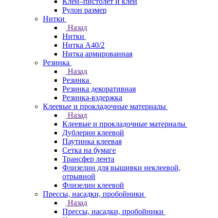
Клей–пистолет и клей
Рулон размер
Нитки
Назад
Нитки
Нитка А40/2
Нитка армированная
Резинка
Назад
Резинка
Резинка декоративная
Резинка-вздержка
Клеевые и прокладочные материалы
Назад
Клеевые и прокладочные материалы
Дублерин клеевой
Паутинка клеевая
Сетка на бумаге
Трансфер лента
Флизелин для вышивки неклеевой,
отрывной
Флизелин клеевой
Прессы, насадки, пробойники
Назад
Прессы, насадки, пробойники