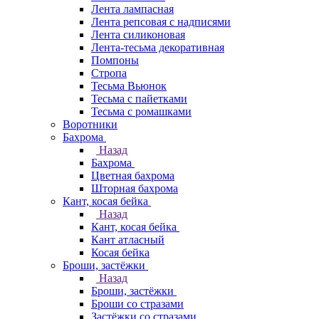
Лента лампасная
Лента репсовая с надписями
Лента силиконовая
Лента-тесьма декоративная
Помпоны
Стропа
Тесьма Вьюнок
Тесьма с пайетками
Тесьма с ромашками
Воротники
Бахрома
Назад
Бахрома
Цветная бахрома
Шторная бахрома
Кант, косая бейка
Назад
Кант, косая бейка
Кант атласный
Косая бейка
Броши, застёжки
Назад
Броши, застёжки
Броши со стразами
Застёжки со стразами