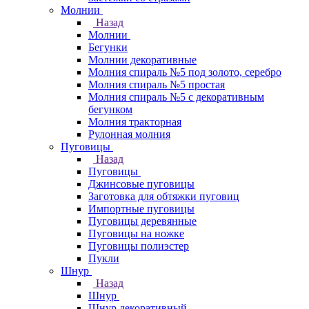
Молнии
Назад
Молнии
Бегунки
Молнии декоративные
Молния спираль №5 под золото, серебро
Молния спираль №5 простая
Молния спираль №5 с декоративным
бегунком
Молния тракторная
Рулонная молния
Пуговицы
Назад
Пуговицы
Джинсовые пуговицы
Заготовка для обтяжки пуговиц
Импортные пуговицы
Пуговицы деревянные
Пуговицы на ножке
Пуговицы полиэстер
Пукли
Шнур
Назад
Шнур
Шнур декоративный