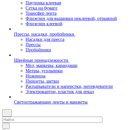
Паутинка клеевая
Сетка на бумаге
Трансфер лента
Флизелин для вышивки неклеевой, отрывной
Флизелин клеевой
Прессы, насадки, пробойники
Насадки для пресса
Прессы
Пробойники
Швейные принадлежности
Мел, маркеры, карандаши
Метры, угольники
Ножницы
Пинцеты, щетки
Распарыватели и наперстки, нитевдеватели
Электрокартон, пластик для лекал
Светоотражающие ленты и манжеты