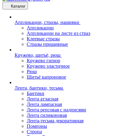
Каталог
Аппликации, стразы, нашивки
Аппликации
Аппликации на листе из страз
Клеевые стразы
Стразы пришивные
Кружево, шитьё, рюш
Кружево гипюр
Кружево эластичное
Рюш
Шитьё капроновое
Лента, бантики, тесьма
Бантики
Лента атласная
Лента лампасная
Лента репсовая с надписями
Лента силиконовая
Лента-тесьма декоративная
Помпоны
Стропа