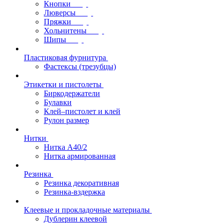
Кнопки
Люверсы
Пряжки
Хольнитены
Шипы
Пластиковая фурнитура
Фастексы (трезубцы)
Этикетки и пистолеты
Биркодержатели
Булавки
Клей–пистолет и клей
Рулон размер
Нитки
Нитка А40/2
Нитка армированная
Резинка
Резинка декоративная
Резинка-вздержка
Клеевые и прокладочные материалы
Дублерин клеевой