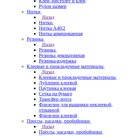
Клей–пистолет и клей
Рулон размер
Нитки
Назад
Нитки
Нитка А40/2
Нитка армированная
Резинка
Назад
Резинка
Резинка декоративная
Резинка-вздержка
Клеевые и прокладочные материалы
Назад
Клеевые и прокладочные материалы
Дублерин клеевой
Паутинка клеевая
Сетка на бумаге
Трансфер лента
Флизелин для вышивки неклеевой,
отрывной
Флизелин клеевой
Прессы, насадки, пробойники
Назад
Прессы, насадки, пробойники