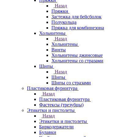
Пряжки
Назад
Пряжки
Застежка для бейсболок
Полукольца
Пряжка для комбинезона
Хольнитены
Назад
Хольнитены
Винты
Хольнитены джинсовые
Хольнитены со стразами
Шипы
Назад
Шипы
Шипы со стразами
Пластиковая фурнитура
Назад
Пластиковая фурнитура
Фастексы (трезубцы)
Этикетки и пистолеты
Назад
Этикетки и пистолеты
Биркодержатели
Булавки