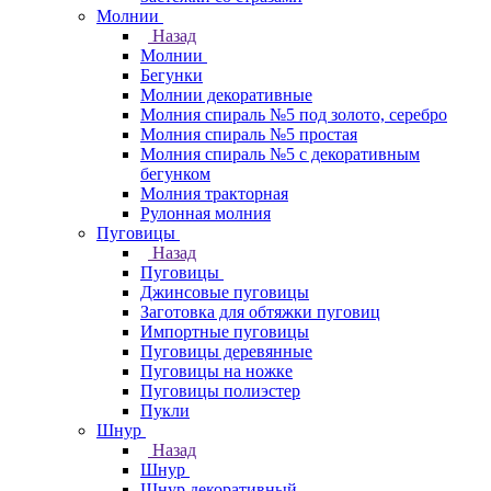
Молнии
Назад
Молнии
Бегунки
Молнии декоративные
Молния спираль №5 под золото, серебро
Молния спираль №5 простая
Молния спираль №5 с декоративным
бегунком
Молния тракторная
Рулонная молния
Пуговицы
Назад
Пуговицы
Джинсовые пуговицы
Заготовка для обтяжки пуговиц
Импортные пуговицы
Пуговицы деревянные
Пуговицы на ножке
Пуговицы полиэстер
Пукли
Шнур
Назад
Шнур
Шнур декоративный