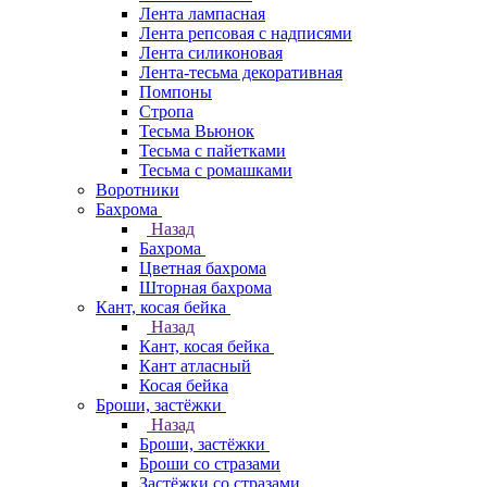
Лента лампасная
Лента репсовая с надписями
Лента силиконовая
Лента-тесьма декоративная
Помпоны
Стропа
Тесьма Вьюнок
Тесьма с пайетками
Тесьма с ромашками
Воротники
Бахрома
Назад
Бахрома
Цветная бахрома
Шторная бахрома
Кант, косая бейка
Назад
Кант, косая бейка
Кант атласный
Косая бейка
Броши, застёжки
Назад
Броши, застёжки
Броши со стразами
Застёжки со стразами