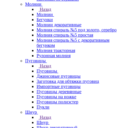
Молнии
Назад
Молнии
Бегунки
Молнии декоративные
Молния спираль №5 под золото, серебро
Молния спираль №5 простая
Молния спираль №5 с декоративным
бегунком
Молния тракторная
Рулонная молния
Пуговицы
Назад
Пуговицы
Джинсовые пуговицы
Заготовка для обтяжки пуговиц
Импортные пуговицы
Пуговицы деревянные
Пуговицы на ножке
Пуговицы полиэстер
Пукли
Шнур
Назад
Шнур
Шнур декоративный