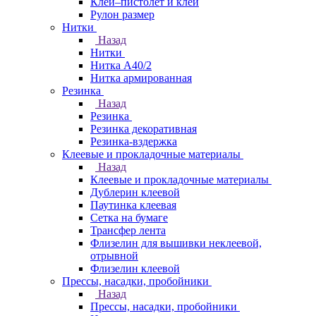
Клей–пистолет и клей
Рулон размер
Нитки
Назад
Нитки
Нитка А40/2
Нитка армированная
Резинка
Назад
Резинка
Резинка декоративная
Резинка-вздержка
Клеевые и прокладочные материалы
Назад
Клеевые и прокладочные материалы
Дублерин клеевой
Паутинка клеевая
Сетка на бумаге
Трансфер лента
Флизелин для вышивки неклеевой,
отрывной
Флизелин клеевой
Прессы, насадки, пробойники
Назад
Прессы, насадки, пробойники