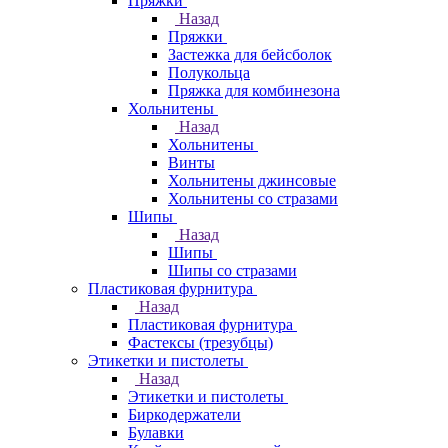
Пряжки
Назад
Пряжки
Застежка для бейсболок
Полукольца
Пряжка для комбинезона
Хольнитены
Назад
Хольнитены
Винты
Хольнитены джинсовые
Хольнитены со стразами
Шипы
Назад
Шипы
Шипы со стразами
Пластиковая фурнитура
Назад
Пластиковая фурнитура
Фастексы (трезубцы)
Этикетки и пистолеты
Назад
Этикетки и пистолеты
Биркодержатели
Булавки