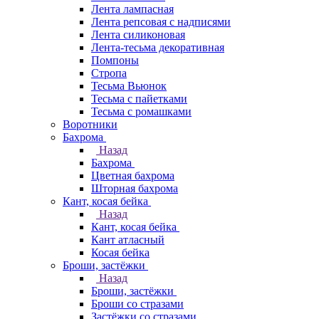
Лента лампасная
Лента репсовая с надписями
Лента силиконовая
Лента-тесьма декоративная
Помпоны
Стропа
Тесьма Вьюнок
Тесьма с пайетками
Тесьма с ромашками
Воротники
Бахрома
Назад
Бахрома
Цветная бахрома
Шторная бахрома
Кант, косая бейка
Назад
Кант, косая бейка
Кант атласный
Косая бейка
Броши, застёжки
Назад
Броши, застёжки
Броши со стразами
Застёжки со стразами