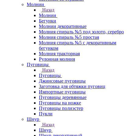
Молнии
Назад
Молнии
Бегунки
Молнии декоративные
Молния спираль №5 под золото, серебро
Молния спираль №5 простая
Молния спираль №5 с декоративным
бегунком
Молния тракторная
Рулонная молния
Пуговицы
Назад
Пуговицы
Джинсовые пуговицы
Заготовка для обтяжки пуговиц
Импортные пуговицы
Пуговицы деревянные
Пуговицы на ножке
Пуговицы полиэстер
Пукли
Шнур
Назад
Шнур
Шнур декоративный