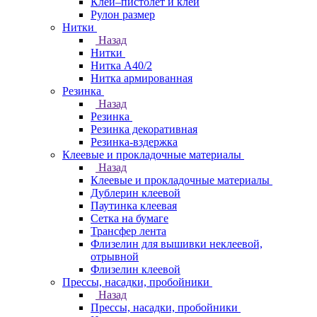
Клей–пистолет и клей
Рулон размер
Нитки
Назад
Нитки
Нитка А40/2
Нитка армированная
Резинка
Назад
Резинка
Резинка декоративная
Резинка-вздержка
Клеевые и прокладочные материалы
Назад
Клеевые и прокладочные материалы
Дублерин клеевой
Паутинка клеевая
Сетка на бумаге
Трансфер лента
Флизелин для вышивки неклеевой,
отрывной
Флизелин клеевой
Прессы, насадки, пробойники
Назад
Прессы, насадки, пробойники