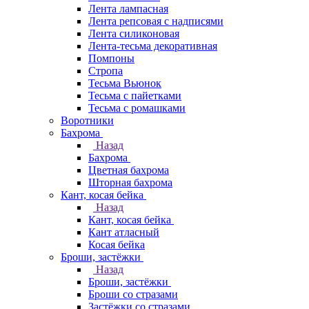
Лента лампасная
Лента репсовая с надписями
Лента силиконовая
Лента-тесьма декоративная
Помпоны
Стропа
Тесьма Вьюнок
Тесьма с пайетками
Тесьма с ромашками
Воротники
Бахрома
Назад
Бахрома
Цветная бахрома
Шторная бахрома
Кант, косая бейка
Назад
Кант, косая бейка
Кант атласный
Косая бейка
Броши, застёжки
Назад
Броши, застёжки
Броши со стразами
Застёжки со стразами