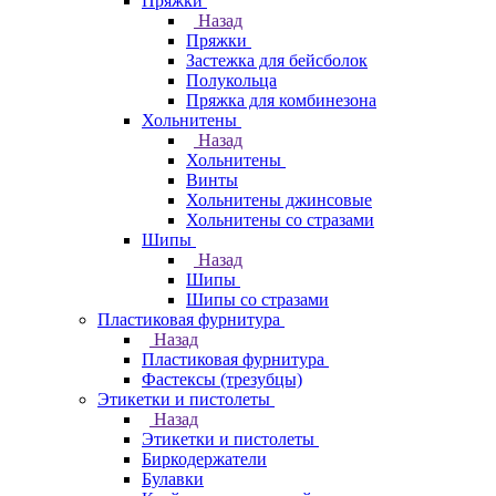
Пряжки
Назад
Пряжки
Застежка для бейсболок
Полукольца
Пряжка для комбинезона
Хольнитены
Назад
Хольнитены
Винты
Хольнитены джинсовые
Хольнитены со стразами
Шипы
Назад
Шипы
Шипы со стразами
Пластиковая фурнитура
Назад
Пластиковая фурнитура
Фастексы (трезубцы)
Этикетки и пистолеты
Назад
Этикетки и пистолеты
Биркодержатели
Булавки