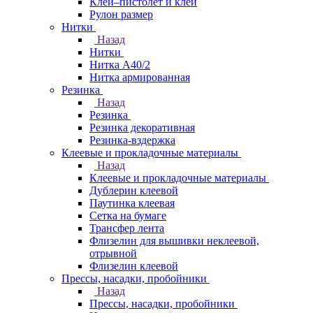
Клей–пистолет и клей
Рулон размер
Нитки
Назад
Нитки
Нитка А40/2
Нитка армированная
Резинка
Назад
Резинка
Резинка декоративная
Резинка-вздержка
Клеевые и прокладочные материалы
Назад
Клеевые и прокладочные материалы
Дублерин клеевой
Паутинка клеевая
Сетка на бумаге
Трансфер лента
Флизелин для вышивки неклеевой,
отрывной
Флизелин клеевой
Прессы, насадки, пробойники
Назад
Прессы, насадки, пробойники