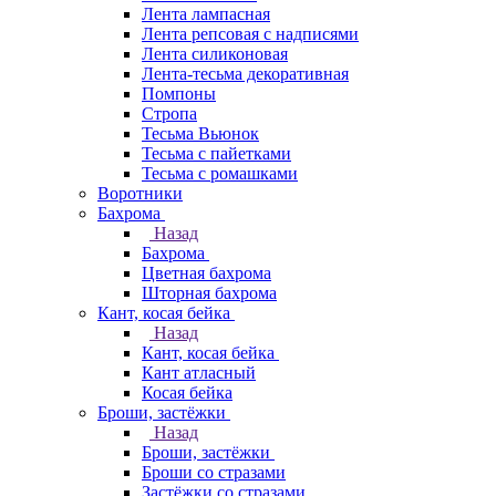
Лента лампасная
Лента репсовая с надписями
Лента силиконовая
Лента-тесьма декоративная
Помпоны
Стропа
Тесьма Вьюнок
Тесьма с пайетками
Тесьма с ромашками
Воротники
Бахрома
Назад
Бахрома
Цветная бахрома
Шторная бахрома
Кант, косая бейка
Назад
Кант, косая бейка
Кант атласный
Косая бейка
Броши, застёжки
Назад
Броши, застёжки
Броши со стразами
Застёжки со стразами