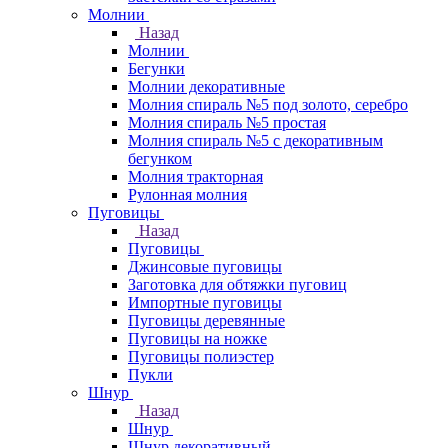
Молнии
Назад
Молнии
Бегунки
Молнии декоративные
Молния спираль №5 под золото, серебро
Молния спираль №5 простая
Молния спираль №5 с декоративным
бегунком
Молния тракторная
Рулонная молния
Пуговицы
Назад
Пуговицы
Джинсовые пуговицы
Заготовка для обтяжки пуговиц
Импортные пуговицы
Пуговицы деревянные
Пуговицы на ножке
Пуговицы полиэстер
Пукли
Шнур
Назад
Шнур
Шнур декоративный