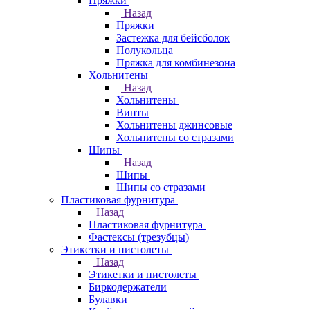
Пряжки
Назад
Пряжки
Застежка для бейсболок
Полукольца
Пряжка для комбинезона
Хольнитены
Назад
Хольнитены
Винты
Хольнитены джинсовые
Хольнитены со стразами
Шипы
Назад
Шипы
Шипы со стразами
Пластиковая фурнитура
Назад
Пластиковая фурнитура
Фастексы (трезубцы)
Этикетки и пистолеты
Назад
Этикетки и пистолеты
Биркодержатели
Булавки