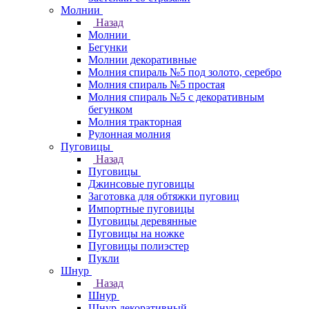
Молнии
Назад
Молнии
Бегунки
Молнии декоративные
Молния спираль №5 под золото, серебро
Молния спираль №5 простая
Молния спираль №5 с декоративным
бегунком
Молния тракторная
Рулонная молния
Пуговицы
Назад
Пуговицы
Джинсовые пуговицы
Заготовка для обтяжки пуговиц
Импортные пуговицы
Пуговицы деревянные
Пуговицы на ножке
Пуговицы полиэстер
Пукли
Шнур
Назад
Шнур
Шнур декоративный