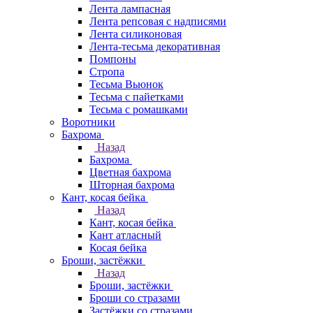
Лента лампасная
Лента репсовая с надписями
Лента силиконовая
Лента-тесьма декоративная
Помпоны
Стропа
Тесьма Вьюнок
Тесьма с пайетками
Тесьма с ромашками
Воротники
Бахрома
Назад
Бахрома
Цветная бахрома
Шторная бахрома
Кант, косая бейка
Назад
Кант, косая бейка
Кант атласный
Косая бейка
Броши, застёжки
Назад
Броши, застёжки
Броши со стразами
Застёжки со стразами