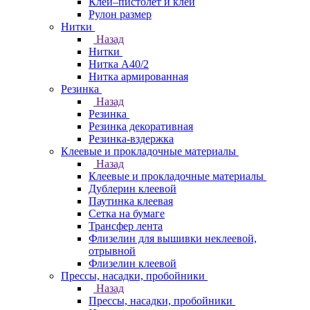
Клей–пистолет и клей
Рулон размер
Нитки
Назад
Нитки
Нитка А40/2
Нитка армированная
Резинка
Назад
Резинка
Резинка декоративная
Резинка-вздержка
Клеевые и прокладочные материалы
Назад
Клеевые и прокладочные материалы
Дублерин клеевой
Паутинка клеевая
Сетка на бумаге
Трансфер лента
Флизелин для вышивки неклеевой,
отрывной
Флизелин клеевой
Прессы, насадки, пробойники
Назад
Прессы, насадки, пробойники