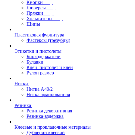
Кнопки
Люверсы
Пряжки
Хольнитены
Шипы
Пластиковая фурнитура
Фастексы (трезубцы)
Этикетки и пистолеты
Биркодержатели
Булавки
Клей–пистолет и клей
Рулон размер
Нитки
Нитка А40/2
Нитка армированная
Резинка
Резинка декоративная
Резинка-вздержка
Клеевые и прокладочные материалы
Дублерин клеевой