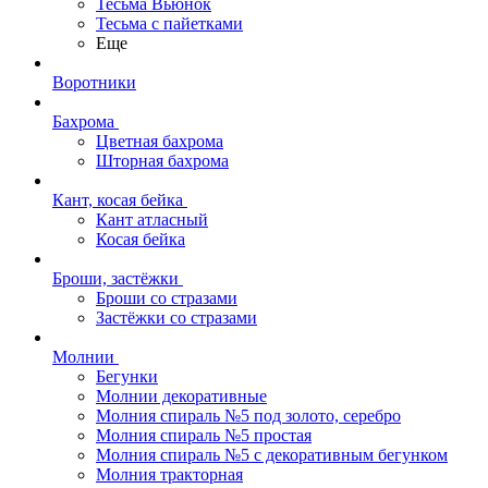
Тесьма Вьюнок
Тесьма с пайетками
Еще
Воротники
Бахрома
Цветная бахрома
Шторная бахрома
Кант, косая бейка
Кант атласный
Косая бейка
Броши, застёжки
Броши со стразами
Застёжки со стразами
Молнии
Бегунки
Молнии декоративные
Молния спираль №5 под золото, серебро
Молния спираль №5 простая
Молния спираль №5 с декоративным бегунком
Молния тракторная