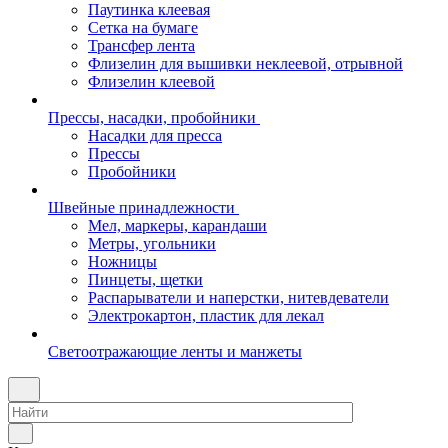
Паутинка клеевая
Сетка на бумаге
Трансфер лента
Флизелин для вышивки неклеевой, отрывной
Флизелин клеевой
Прессы, насадки, пробойники
Насадки для пресса
Прессы
Пробойники
Швейные принадлежности
Мел, маркеры, карандаши
Метры, угольники
Ножницы
Пинцеты, щетки
Распарыватели и наперстки, нитевдеватели
Электрокартон, пластик для лекал
Светоотражающие ленты и манжеты