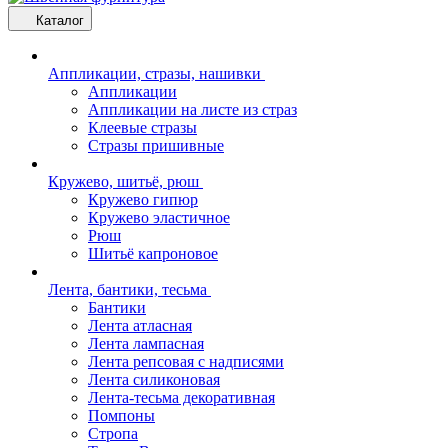
Каталог
Аппликации, стразы, нашивки
Аппликации
Аппликации на листе из страз
Клеевые стразы
Стразы пришивные
Кружево, шитьё, рюш
Кружево гипюр
Кружево эластичное
Рюш
Шитьё капроновое
Лента, бантики, тесьма
Бантики
Лента атласная
Лента лампасная
Лента репсовая с надписями
Лента силиконовая
Лента-тесьма декоративная
Помпоны
Стропа