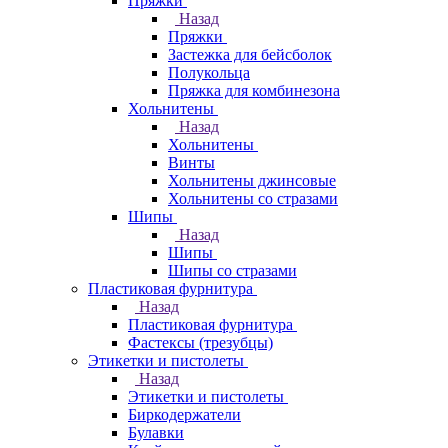
Пряжки
Назад
Пряжки
Застежка для бейсболок
Полукольца
Пряжка для комбинезона
Хольнитены
Назад
Хольнитены
Винты
Хольнитены джинсовые
Хольнитены со стразами
Шипы
Назад
Шипы
Шипы со стразами
Пластиковая фурнитура
Назад
Пластиковая фурнитура
Фастексы (трезубцы)
Этикетки и пистолеты
Назад
Этикетки и пистолеты
Биркодержатели
Булавки