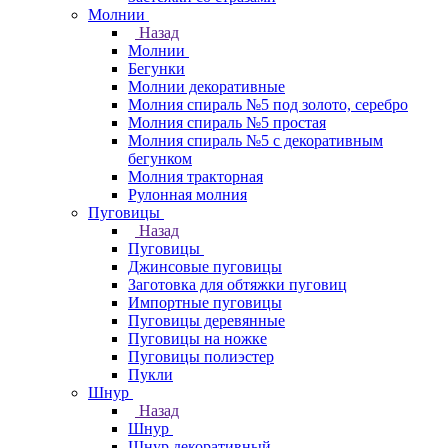
Молнии
Назад
Молнии
Бегунки
Молнии декоративные
Молния спираль №5 под золото, серебро
Молния спираль №5 простая
Молния спираль №5 с декоративным
бегунком
Молния тракторная
Рулонная молния
Пуговицы
Назад
Пуговицы
Джинсовые пуговицы
Заготовка для обтяжки пуговиц
Импортные пуговицы
Пуговицы деревянные
Пуговицы на ножке
Пуговицы полиэстер
Пукли
Шнур
Назад
Шнур
Шнур декоративный