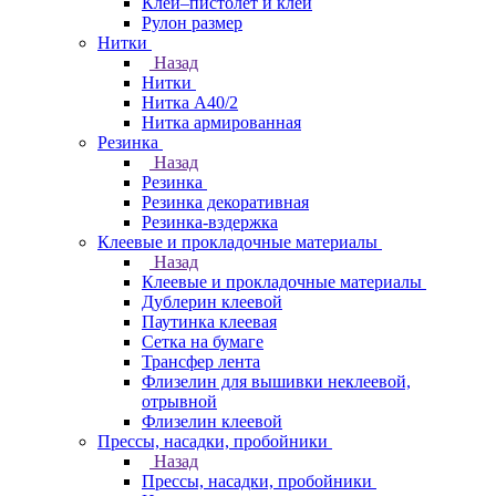
Клей–пистолет и клей
Рулон размер
Нитки
Назад
Нитки
Нитка А40/2
Нитка армированная
Резинка
Назад
Резинка
Резинка декоративная
Резинка-вздержка
Клеевые и прокладочные материалы
Назад
Клеевые и прокладочные материалы
Дублерин клеевой
Паутинка клеевая
Сетка на бумаге
Трансфер лента
Флизелин для вышивки неклеевой,
отрывной
Флизелин клеевой
Прессы, насадки, пробойники
Назад
Прессы, насадки, пробойники