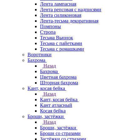
Лента лампасная
Лента репсовая с надписями
Лента силиконовая
Лента-тесьма декоративная
Помпоны
Стропа
Тесьма Вьюнок
Тесьма с пайетками
Тесьма с ромашками
Воротники
Бахрома
Назад
Бахрома
Цветная бахрома
Шторная бахрома
Кант, косая бейка
Назад
Кант, косая бейка
Кант атласный
Косая бейка
Броши, застёжки
Назад
Броши, застёжки
Броши со стразами
Застёжки со стразами