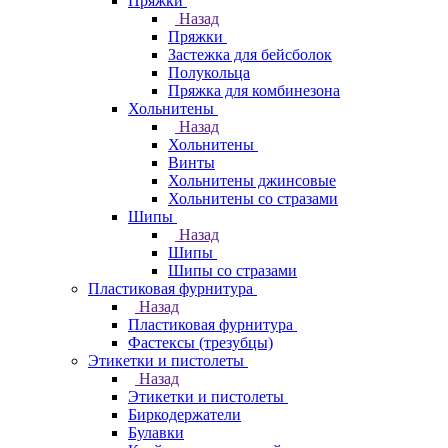
Пряжки
Назад
Пряжки
Застежка для бейсболок
Полукольца
Пряжка для комбинезона
Хольнитены
Назад
Хольнитены
Винты
Хольнитены джинсовые
Хольнитены со стразами
Шипы
Назад
Шипы
Шипы со стразами
Пластиковая фурнитура
Назад
Пластиковая фурнитура
Фастексы (трезубцы)
Этикетки и пистолеты
Назад
Этикетки и пистолеты
Биркодержатели
Булавки