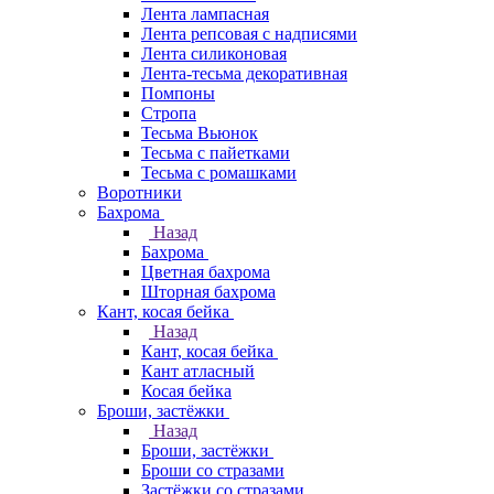
Лента лампасная
Лента репсовая с надписями
Лента силиконовая
Лента-тесьма декоративная
Помпоны
Стропа
Тесьма Вьюнок
Тесьма с пайетками
Тесьма с ромашками
Воротники
Бахрома
Назад
Бахрома
Цветная бахрома
Шторная бахрома
Кант, косая бейка
Назад
Кант, косая бейка
Кант атласный
Косая бейка
Броши, застёжки
Назад
Броши, застёжки
Броши со стразами
Застёжки со стразами