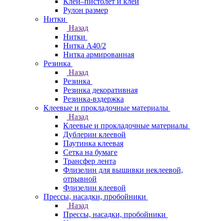
Клей–пистолет и клей
Рулон размер
Нитки
Назад
Нитки
Нитка А40/2
Нитка армированная
Резинка
Назад
Резинка
Резинка декоративная
Резинка-вздержка
Клеевые и прокладочные материалы
Назад
Клеевые и прокладочные материалы
Дублерин клеевой
Паутинка клеевая
Сетка на бумаге
Трансфер лента
Флизелин для вышивки неклеевой,
отрывной
Флизелин клеевой
Прессы, насадки, пробойники
Назад
Прессы, насадки, пробойники