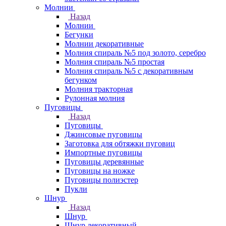
Молнии
Назад
Молнии
Бегунки
Молнии декоративные
Молния спираль №5 под золото, серебро
Молния спираль №5 простая
Молния спираль №5 с декоративным
бегунком
Молния тракторная
Рулонная молния
Пуговицы
Назад
Пуговицы
Джинсовые пуговицы
Заготовка для обтяжки пуговиц
Импортные пуговицы
Пуговицы деревянные
Пуговицы на ножке
Пуговицы полиэстер
Пукли
Шнур
Назад
Шнур
Шнур декоративный