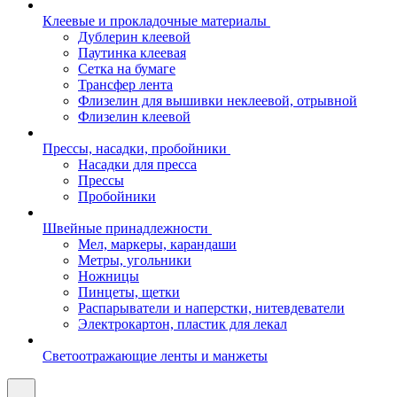
Клеевые и прокладочные материалы
Дублерин клеевой
Паутинка клеевая
Сетка на бумаге
Трансфер лента
Флизелин для вышивки неклеевой, отрывной
Флизелин клеевой
Прессы, насадки, пробойники
Насадки для пресса
Прессы
Пробойники
Швейные принадлежности
Мел, маркеры, карандаши
Метры, угольники
Ножницы
Пинцеты, щетки
Распарыватели и наперстки, нитевдеватели
Электрокартон, пластик для лекал
Светоотражающие ленты и манжеты