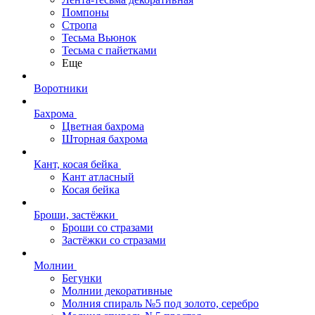
Помпоны
Стропа
Тесьма Вьюнок
Тесьма с пайетками
Еще
Воротники
Бахрома
Цветная бахрома
Шторная бахрома
Кант, косая бейка
Кант атласный
Косая бейка
Броши, застёжки
Броши со стразами
Застёжки со стразами
Молнии
Бегунки
Молнии декоративные
Молния спираль №5 под золото, серебро