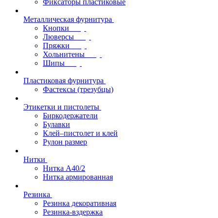
Фиксаторы пластиковые
Металлическая фурнитура
Кнопки
Люверсы
Пряжки
Хольнитены
Шипы
Пластиковая фурнитура
Фастексы (трезубцы)
Этикетки и пистолеты
Биркодержатели
Булавки
Клей–пистолет и клей
Рулон размер
Нитки
Нитка А40/2
Нитка армированная
Резинка
Резинка декоративная
Резинка-вздержка