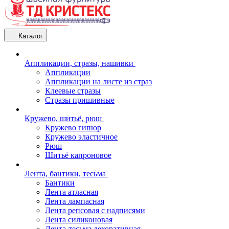
Каталог
Аппликации, стразы, нашивки
Аппликации
Аппликации на листе из страз
Клеевые стразы
Стразы пришивные
Кружево, шитьё, рюш
Кружево гипюр
Кружево эластичное
Рюш
Шитьё капроновое
Лента, бантики, тесьма
Бантики
Лента атласная
Лента лампасная
Лента репсовая с надписями
Лента силиконовая
Лента-тесьма декоративная