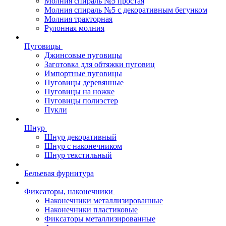
Молния спираль №5 простая
Молния спираль №5 с декоративным бегунком
Молния тракторная
Рулонная молния
Пуговицы
Джинсовые пуговицы
Заготовка для обтяжки пуговиц
Импортные пуговицы
Пуговицы деревянные
Пуговицы на ножке
Пуговицы полиэстер
Пукли
Шнур
Шнур декоративный
Шнур с наконечником
Шнур текстильный
Бельевая фурнитура
Фиксаторы, наконечники
Наконечники металлизированные
Наконечники пластиковые
Фиксаторы металлизированные